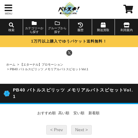
MENU
カテゴリーか
グループから
検索
履歴
郵送買取
利用案内
ら探す
探す
1万円以上購入でゆうパケット送料無料！
ホーム
>
【エターナル】プロモーション
>
PB40 バトルスピリッツ メモリアルバトスピセットVol.1
PB40 バトルスピリッツ メモリアルバトスピセットVol.
1
おすすめ順
高い順
安い順
新着順
< Prev
Next >