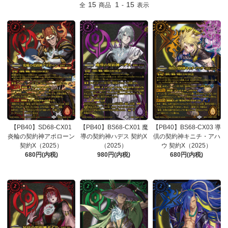
15
1
15
全
商品
-
表示
【PB40】SD68-CX01
【PB40】BS68-CX01 魔
【PB40】BS68-CX03 導
炎輪の契約神アポローン
導の契約神ハデス 契約X
倶の契約神キニチ・アハ
契約X（2025）
（2025）
ウ 契約X（2025）
680円(内税)
980円(内税)
680円(内税)