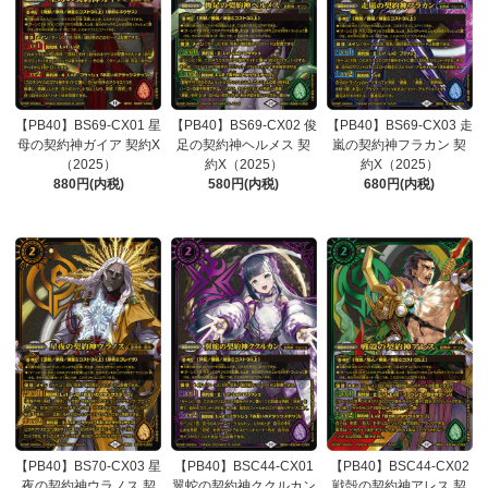
【PB40】BS69-CX01 星
【PB40】BS69-CX02 俊
【PB40】BS69-CX03 走
母の契約神ガイア 契約X
足の契約神ヘルメス 契
嵐の契約神フラカン 契
（2025）
約X（2025）
約X（2025）
880円(内税)
580円(内税)
680円(内税)
【PB40】BS70-CX03 星
【PB40】BSC44-CX01
【PB40】BSC44-CX02
夜の契約神ウラノス 契
翼蛇の契約神ククルカン
戦殻の契約神アレス 契