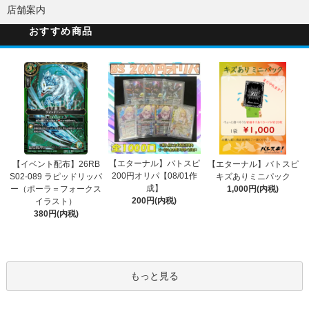
店舗案内
おすすめ商品
【エターナル】バトスピ
【イベント配布】26RB
【エターナル】バトスピ
200円オリパ【08/01作
S02-089 ラピッドリッパ
キズありミニパック
成】
ー（ポーラ＝フォークス
1,000円(内税)
200円(内税)
イラスト）
380円(内税)
もっと見る