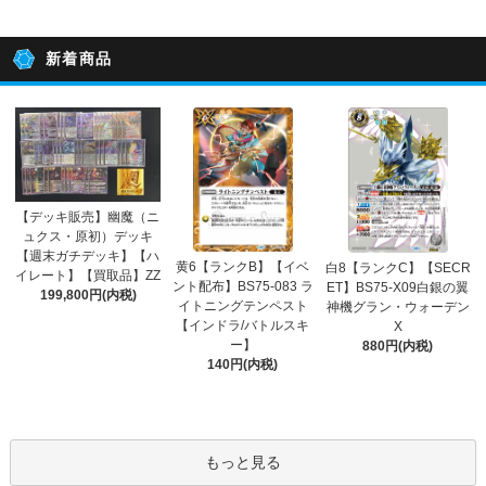
新着商品
【デッキ販売】幽魔（ニ
ュクス・原初）デッキ
【週末ガチデッキ】【ハ
黄6【ランクB】【イベ
白8【ランクC】【SECR
イレート】【買取品】ZZ
ント配布】BS75-083 ラ
ET】BS75-X09白銀の翼
199,800円(内税)
イトニングテンペスト
神機グラン・ウォーデン
【インドラ/バトルスキ
X
ー】
880円(内税)
140円(内税)
もっと見る