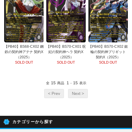
【PB40】BS68-CX02 鋼
【PB40】BS70-CX01 呪
【PB40】BS70-CX02 銀
鉄の契約神アテナ 契約X
妃の契約神ヘラ 契約X
輪の契約神ブリギット
（2025）
（2025）
契約X（2025）
SOLD OUT
SOLD OUT
SOLD OUT
15
1
15
全
商品
-
表示
< Prev
Next >
カテゴリーから探す