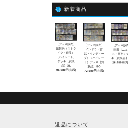
新着商品
【デッキ販売】
【デッキ販売】
【デッキ販
銀契約（ストラ
インドラ（雷
幽魔（ニュ
イク・銀零）
武・インディー
ス・原初）
（ハイレート）
ダ）（ハイレー
キ【買取品】
デッキ【買取
ト）デッキ【買
26,480円(
品】GL
取品】GO
96,980円(内税)
72,980円(内税)
返品について