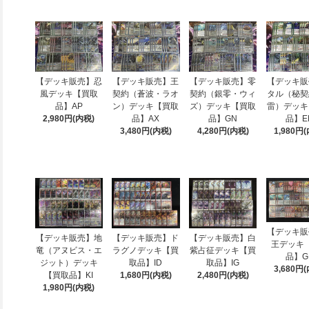
【デッキ販売】忍
【デッキ販売】王
【デッキ販売】零
【デッキ販
風デッキ【買取
契約（蒼波・ラオ
契約（銀零・ウィ
タル（秘契
品】AP
ン）デッキ【買取
ズ）デッキ【買取
雷）デッキ
2,980円(内税)
品】AX
品】GN
品】E
3,480円(内税)
4,280円(内税)
1,980円
【デッキ販
【デッキ販売】地
【デッキ販売】ド
【デッキ販売】白
王デッキ
竜（アヌビス・エ
ラグノデッキ【買
紫占征デッキ【買
品】G
ジット）デッキ
取品】ID
取品】IG
3,680円
【買取品】KI
1,680円(内税)
2,480円(内税)
1,980円(内税)