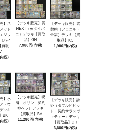
【デッキ販売】黄
売】爪
【デッキ販売】雲
NEXT（黄タイバ
メット
契約（フェニル・
ニ）デッキ【買取
エジッ
金雲）デッキ【買
品】GH
（ハイ
取品】KC
7,980円(内税)
【買取
1,980円(内税)
V
(内税)
【デッキ販売】呪
売】氷
【デッキ販売】詩
鬼（オリン・契約
ア・ウ
姫（ダブルビビッ
神ヘラ）デッキ
デッキ
ド・契約サラスヴ
【買取品】BV
】BK
ァティー）デッキ
11,280円(内税)
(内税)
【買取品】DH
3,680円(内税)