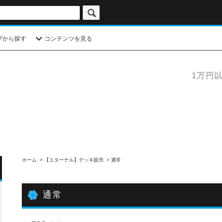
プから探す
コンテンツを見る
1万円
ホーム
>
【エターナル】デッキ販売
>
通常
通常