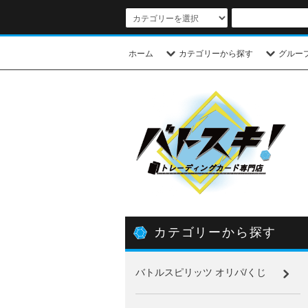
ホーム
カテゴリーから探す
グルー
カテゴリーから探す
バトルスピリッツ オリパ/くじ