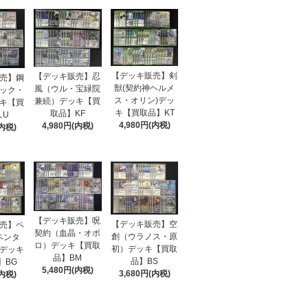
【デッキ販売】剣
【デッキ販売】忍
売】鋼
獣(契約神ヘルメ
風（ウル・宝緑院
ック・
ス・オリン)デッ
兼続）デッキ【買
キ【買
キ【買取品】KT
取品】KF
LU
4,980円(内税)
4,980円(内税)
(内税)
【デッキ販売】呪
【デッキ販売】空
売】ペ
契約（血晶・オボ
創（ウラノス・原
ペンタ
ロ）デッキ【買取
初）デッキ【買取
デッキ
品】BM
品】BS
】BG
5,480円(内税)
3,680円(内税)
(内税)