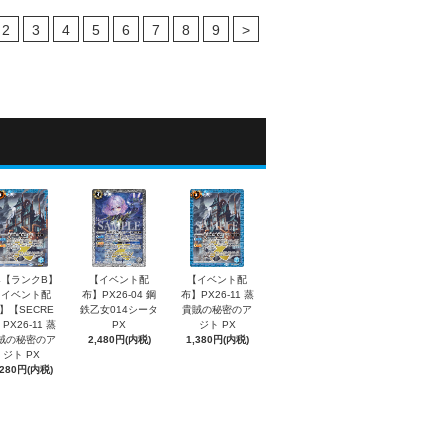
2
3
4
5
6
7
8
9
>
4【ランクB】
【イベント配
【イベント配
【イベント配
布】PX26-04 鋼
布】PX26-11 蒸
】【SECRE
鉄乙女014シータ
貴賊の秘密のア
PX26-11 蒸
PX
ジト PX
賊の秘密のア
2,480円(内税)
1,380円(内税)
ジト PX
,280円(内税)