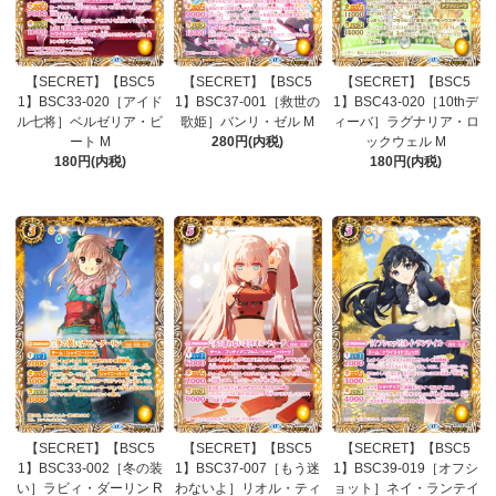
【SECRET】【BSC5
【SECRET】【BSC5
【SECRET】【BSC5
1】BSC33-020［アイド
1】BSC37-001［救世の
1】BSC43-020［10thデ
ル七将］ベルゼリア・ビ
歌姫］バンリ・ゼル M
ィーバ］ラグナリア・ロ
ート M
280円(内税)
ックウェル M
180円(内税)
180円(内税)
【SECRET】【BSC5
【SECRET】【BSC5
【SECRET】【BSC5
1】BSC33-002［冬の装
1】BSC37-007［もう迷
1】BSC39-019［オフシ
い］ラビィ・ダーリン R
わないよ］リオル・ティ
ョット］ネイ・ランテイ