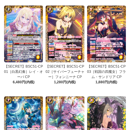
【SECRET】BSC51-CP
【SECRET】BSC51-CP
【SECRET】BSC51-CP
01［白黒幻奏］レイ・オ
02［サイバーフューチャ
03［戦国の四魔女］フラ
ーバ CP
ー］フォンニーナ CP
ム・サンドリア CP
6,480円(内税)
1,280円(内税)
1,880円(内税)