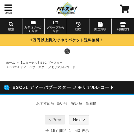
MENU
カテゴリーか
グループから
検索
履歴
郵送買取
利用案内
ら探す
探す
1万円以上購入でゆうパケット送料無料！
ホーム
>
【エターナル】BSC ブースター
>
BSC51 ディーバブースター メモリアルレコード
BSC51 ディーバブースター メモリアルレコード
おすすめ順
高い順
安い順
新着順
< Prev
Next >
187
1
60
全
商品
-
表示