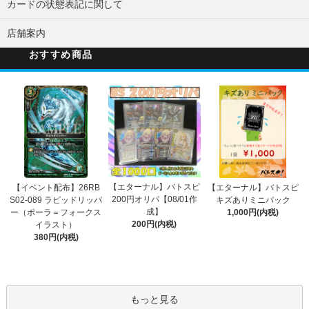
カードの状態表記に関して
店舗案内
おすすめ商品
【エターナル】バトスピ
【イベント配布】26RB
【エターナル】バトスピ
200円オリパ【08/01作
S02-089 ラピッドリッパ
キズありミニパック
成】
ー（ポーラ＝フォークス
1,000円(内税)
200円(内税)
イラスト）
380円(内税)
もっと見る