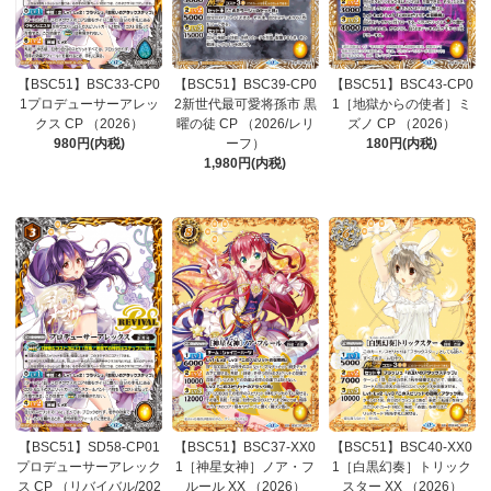
【BSC51】BSC33-CP0
【BSC51】BSC39-CP0
【BSC51】BSC43-CP0
1プロデューサーアレッ
2新世代最可愛将孫市 黒
1［地獄からの使者］ミ
クス CP （2026）
曜の徒 CP （2026/レリ
ズノ CP （2026）
980円(内税)
ーフ）
180円(内税)
1,980円(内税)
【BSC51】SD58-CP01
【BSC51】BSC37-XX0
【BSC51】BSC40-XX0
プロデューサーアレック
1［神星女神］ノア・フ
1［白黒幻奏］トリック
ス CP （リバイバル/202
ルール XX （2026）
スター XX （2026）