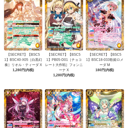
【SECRET】【BSC5
【SECRET】【BSC5
【SECRET】【BSC5
1】BSC40-X05［白黒幻
1】PB05-D01［チョコ
1】BSC18-033歌姫ロメ
奏］リオル・ティーダ X
レート大作戦］フォンニ
ーダ M
1,280円(内税)
ーナ X
180円(内税)
1,280円(内税)