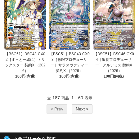
【BSC51】BSC43-CX0
【BSC51】BSC43-CX0
【BSC51】BSC46-CX0
2［ずっと一緒に］トリ
3［敏腕プロデューサ
4［敏腕プロデューサ
ックスター 契約X （202
ー］サラスヴァティー
ー］アルテミス 契約X
6）
契約X （2026）
（2026）
100円(内税)
100円(内税)
100円(内税)
187
1
60
全
商品
-
表示
< Prev
Next >
カテゴリーから探す