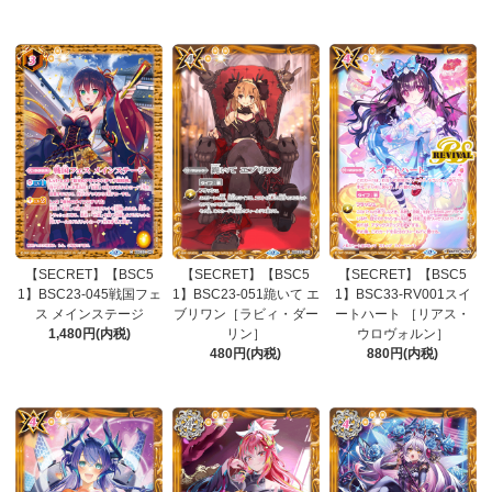
【SECRET】【BSC5
【SECRET】【BSC5
【SECRET】【BSC5
1】BSC23-045戦国フェ
1】BSC23-051跪いて エ
1】BSC33-RV001スイ
ス メインステージ
ブリワン［ラビィ・ダー
ートハート ［リアス・
1,480円(内税)
リン］
ウロヴォルン］
480円(内税)
880円(内税)