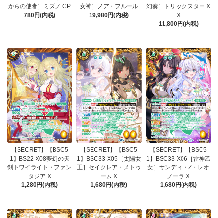
からの使者］ミズノ CP
女神］ノア・フルール
幻奏］トリックスター X
780円(内税)
19,980円(内税)
X
11,800円(内税)
【SECRET】【BSC5
【SECRET】【BSC5
【SECRET】【BSC5
1】BS22-X08夢幻の天
1】BSC33-X05［太陽女
1】BSC33-X06［雷神乙
剣トワイライト・ファン
王］セイクレア・メトゥ
女］サンディ・Z・レオ
タジア X
ーム X
ノーラ X
1,280円(内税)
1,680円(内税)
1,680円(内税)