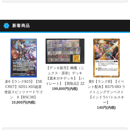
新着商品
【デッキ販売】幽魔（ニ
ュクス・原初）デッキ
【週末ガチデッキ】【ハ
多6【ランクB15】【SE
黄6【ランクB】【イベ
イレート】【買取品】ZZ
CRET】SD51-X03超星
ント配布】BS75-083 ラ
199,800円(内税)
使徒スピッツァードラゴ
イトニングテンペスト
ン X【BSC38】
【インドラ/バトルスキ
10,800円(内税)
ー】
140円(内税)