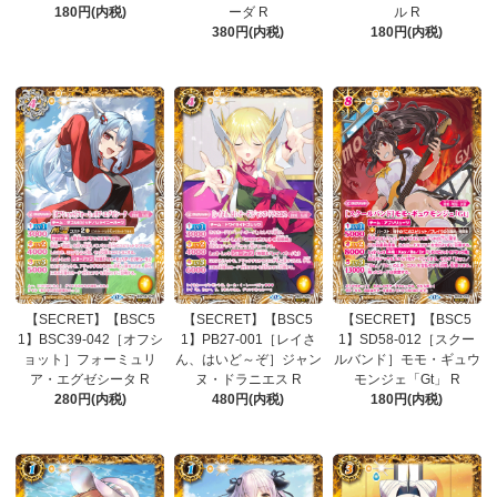
180円(内税)
ーダ R
ル R
380円(内税)
180円(内税)
【SECRET】【BSC5
【SECRET】【BSC5
【SECRET】【BSC5
1】BSC39-042［オフシ
1】PB27-001［レイさ
1】SD58-012［スクー
ョット］フォーミュリ
ん、はいど～ぞ］ジャン
ルバンド］モモ・ギュウ
ア・エグゼシータ R
ヌ・ドラニエス R
モンジェ「Gt」 R
280円(内税)
480円(内税)
180円(内税)