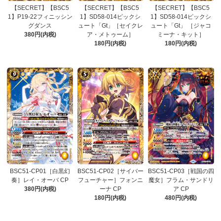
【SECRET】【BSC5
【SECRET】【BSC5
【SECRET】【BSC5
1】P19-22フィニッシン
1】SD58-014ピックシ
1】SD58-014ピックシ
グダンス
ュート「Gt」［セイクレ
ュート「Gt」 ［ジャコ
380円(内税)
ア・メトゥーム］
ミーナ・キット］
180円(内税)
180円(内税)
BSC51-CP01［白黒幻
BSC51-CP02［サイバー
BSC51-CP03［戦国の四
奏］レイ・オーバ CP
フューチャー］フォンニ
魔女］フラム・サンドリ
380円(内税)
ーナ CP
ア CP
180円(内税)
480円(内税)