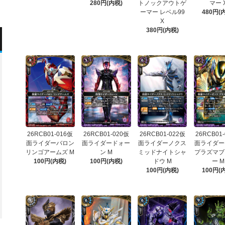
280円(内税)
トノックアウトゲ
マー 
ーマー レベル99
480円(
X
380円(内税)
26RCB01-016仮
26RCB01-020仮
26RCB01-022仮
26RCB01
面ライダーバロン
面ライダードォー
面ライダーノクス
面ライダー
リンゴアームズ M
ン M
ミッドナイトシャ
プラズマブ
100円(内税)
100円(内税)
ドウ M
ー M
100円(内税)
100円(