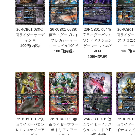
26RCB01-038仮
26RCB01-053仮
26RCB01-054仮
26RCB01
面ライダーオーデ
面ライダーブレイ
面ライダーゲンム
面ライダー
ィン M
ブ レガシーゲー
ゾンビアクション
ス クロニ
100円(内税)
マー レベル100 M
ゲーマー レベルX
ーマー
100円(内税)
-0 M
100円(
100円(内税)
26RCB01-012仮
26RCB01-013仮
26RCB01-019仮
26RCB01
面ライダーバロン
面ライダーブラー
面ライダーノクス
面ライダー
レモンエナジーア
ボ ドリアンアー
ウルフシャドウ R
イナズマプ