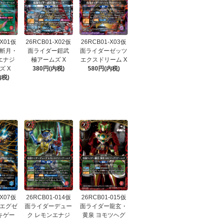
-X01仮
26RCB01-X02仮
26RCB01-X03仮
斬月・
面ライダー鎧武
面ライダーゼッツ
エナジ
極アームズ X
エクスドリーム X
ズ X
380円(内税)
580円(内税)
内税)
-X07仮
26RCB01-014仮
26RCB01-015仮
エグゼ
面ライダーデュー
面ライダー龍玄・
キゲー
ク レモンエナジ
黄泉 ヨモツヘグ