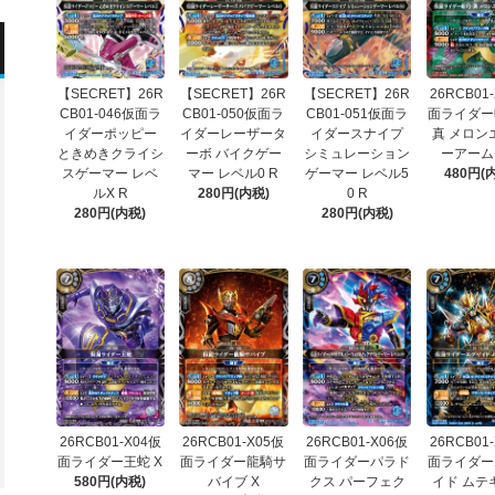
【SECRET】26R
【SECRET】26R
【SECRET】26R
26RCB01
CB01-046仮面ラ
CB01-050仮面ラ
CB01-051仮面ラ
面ライダー
イダーポッピー
イダーレーザータ
イダースナイプ
真 メロン
ときめきクライシ
ーボ バイクゲー
シミュレーション
ーアーム
スゲーマー レベ
マー レベル0 R
ゲーマー レベル5
480円(
ルX R
280円(内税)
0 R
280円(内税)
280円(内税)
26RCB01-X04仮
26RCB01-X05仮
26RCB01-X06仮
26RCB01
面ライダー王蛇 X
面ライダー龍騎サ
面ライダーパラド
面ライダー
580円(内税)
バイブ X
クス パーフェク
イド ムテ