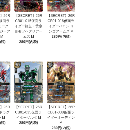
】26R
【SECRET】26R
【SECRET】26R
4仮面ラ
CB01-015仮面ラ
CB01-016仮面ラ
ューク
イダー龍玄・黄泉
イダーバロン リ
ジーア
ヨモツヘグリアー
ンゴアームズ M
 M
ムズ M
280円(内税)
内税)
280円(内税)
】26R
【SECRET】26R
【SECRET】26R
1ドラグ
CB01-035仮面ラ
CB01-038仮面ラ
 M
イダーゾルダ M
イダーオーディン
内税)
280円(内税)
M
280円(内税)