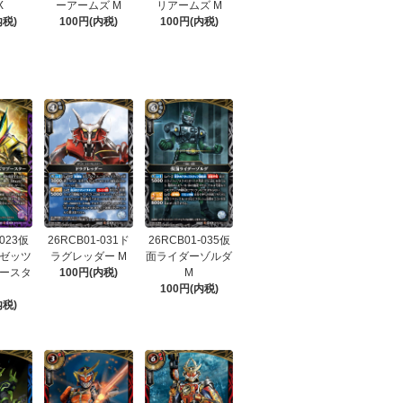
X
ーアームズ M
リアームズ M
内税)
100円(内税)
100円(内税)
-023仮
26RCB01-031ド
26RCB01-035仮
ゼッツ
ラグレッダー M
面ライダーゾルダ
ースタ
100円(内税)
M
100円(内税)
内税)