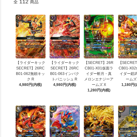
112
全
商品
【ライダーキック
【ライダーキック
【SECRET】26R
【SECRET
SECRET】26RC
SECRET】26RC
CB01-X01仮面ラ
CB01-X0
B01-062無頼キッ
B01-063インパク
イダー斬月・真
イダー鎧武
ク R
トバニッシュ R
メロンエナジーア
ームズ
4,980円(内税)
4,980円(内税)
ームズ X
1,180円
1,280円(内税)