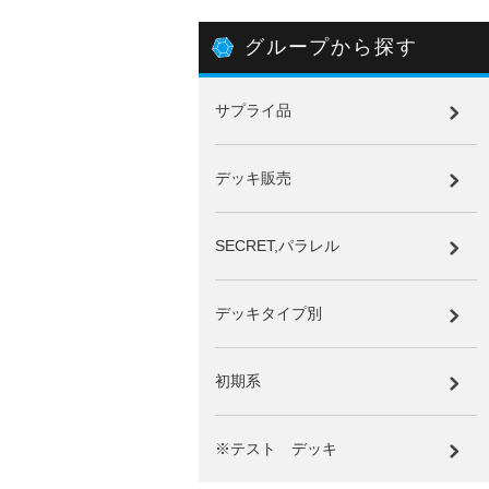
グループから探す
サプライ品
デッキ販売
SECRET,パラレル
デッキタイプ別
初期系
※テスト デッキ