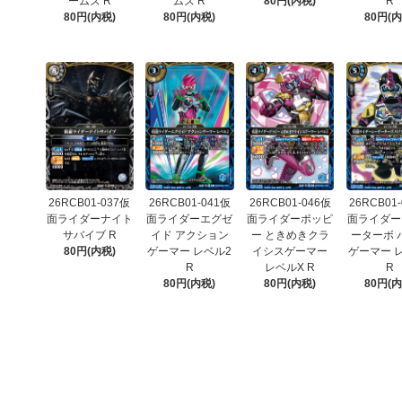
ームズ R
ムズ R
80円(内税)
R
80円(内税)
80円(内税)
80円(内
26RCB01-037仮
26RCB01-041仮
26RCB01-046仮
26RCB01
面ライダーナイト
面ライダーエグゼ
面ライダーポッピ
面ライダー
サバイブ R
イド アクション
ー ときめきクラ
ーターボ 
80円(内税)
ゲーマー レベル2
イシスゲーマー
ゲーマー 
R
レベルX R
R
80円(内税)
80円(内税)
80円(内