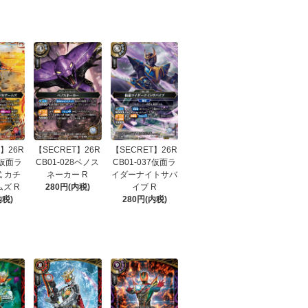
】26R
【SECRET】26R
【SECRET】26R
1仮面ラ
CB01-028ベノス
CB01-037仮面ラ
 カチ
ネーカー R
イダーナイトサバ
ズ R
280円(内税)
イブ R
内税)
280円(内税)