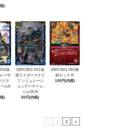
税)
-050仮
26RCB01-051仮
26RCB01-062無
レーザ
面ライダースナイ
頼キック R
バイク
プ シミュレーシ
100円(内税)
レベル0
ョンゲーマー レ
ベル50 R
税)
80円(内税)
<
1
2
>