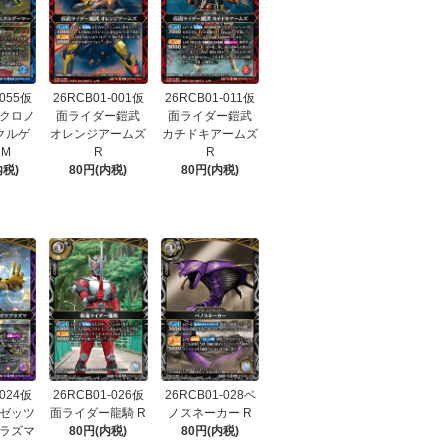
-055仮
26RCB01-001仮
26RCB01-011仮
クロノ
面ライダー鎧武
面ライダー鎧武
クルゲ
オレンジアームズ
カチドキアームズ
 M
R
R
内税)
80円(内税)
80円(内税)
-024仮
26RCB01-026仮
26RCB01-028ベ
ゼッツ
面ライダー龍騎 R
ノスネーカー R
ラズマ
80円(内税)
80円(内税)