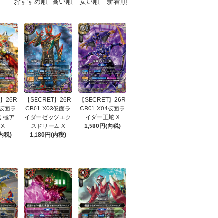
おすすめ順
高い順
安い順
新着順
】26R
【SECRET】26R
【SECRET】26R
2仮面ラ
CB01-X03仮面ラ
CB01-X04仮面ラ
 極ア
イダーゼッツエク
イダー王蛇 X
 X
スドリーム X
1,580円(内税)
(内税)
1,180円(内税)