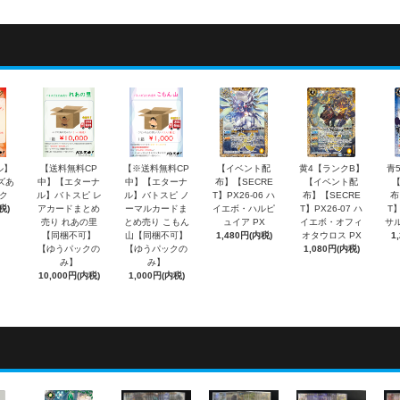
ル】
【送料無料CP
【※送料無料CP
【イベント配
黄4【ランクB】
青
ズあ
中】【エターナ
中】【エターナ
布】【SECRE
【イベント配
ク
ル】バトスピ レ
ル】バトスピ ノ
T】PX26-06 ハ
布】【SECRE
布
税)
アカードまとめ
ーマルカードま
イエボ・ハルピ
T】PX26-07 ハ
T】
売り れあの里
とめ売り こもん
ュイア PX
イエボ・オフィ
サル
【同梱不可】
山【同梱不可】
1,480円(内税)
オタウロス PX
1
【ゆうパックの
【ゆうパックの
1,080円(内税)
み】
み】
10,000円(内税)
1,000円(内税)