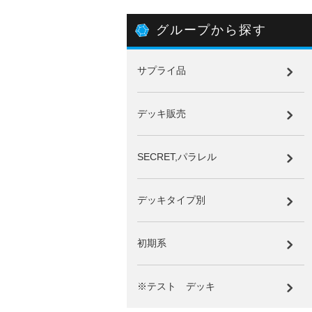
グループから探す
サプライ品
デッキ販売
SECRET,パラレル
デッキタイプ別
初期系
※テスト デッキ