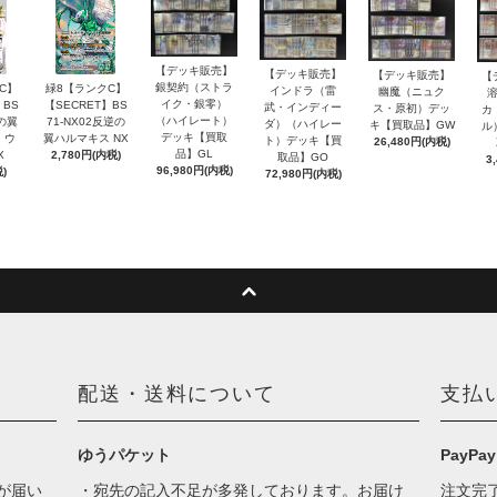
【デッキ販売】
【デッキ販売】
【デッキ販売】
【
銀契約（ストラ
C】
緑8【ランクC】
インドラ（雷
幽魔（ニュク
イク・銀零）
】BS
【SECRET】BS
武・インディー
ス・原初）デッ
カ
（ハイレート）
銀の翼
71-NX02反逆の
ダ）（ハイレー
キ【買取品】GW
ル
デッキ【買取
・ウ
翼ハルマキス NX
ト）デッキ【買
26,480円(内税)
品】GL
X
2,780円(内税)
取品】GO
3
96,980円(内税)
)
72,980円(内税)
配送・送料について
支払
ゆうパケット
PayPay
が届い
・宛先の記入不足が多発しております。お届け
注文完