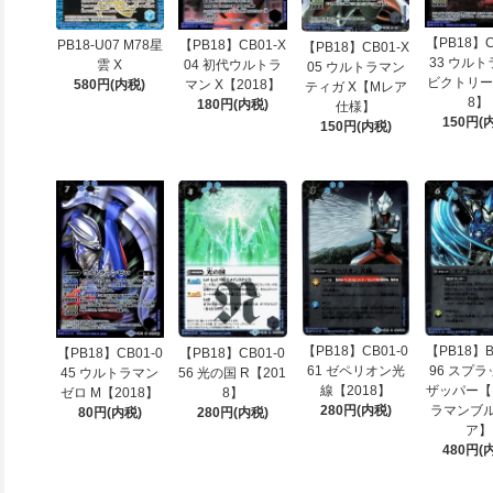
【PB18】C
PB18-U07 M78星
【PB18】CB01-X
【PB18】CB01-X
33 ウル
雲 X
04 初代ウルトラ
05 ウルトラマン
ビクトリー
580円(内税)
マン X【2018】
ティガ X【Mレア
8】
180円(内税)
仕様】
150円(
150円(内税)
【PB18】CB01-0
【PB18】B
【PB18】CB01-0
【PB18】CB01-0
61 ゼペリオン光
96 スプ
45 ウルトラマン
56 光の国 R【201
線【2018】
ザッパー【
ゼロ M【2018】
8】
280円(内税)
ラマンブル
80円(内税)
280円(内税)
ア】
480円(