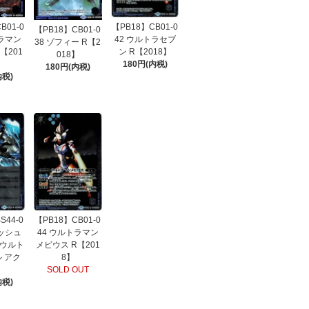
【PB18】CB01-0
B01-0
【PB18】CB01-0
42 ウルトラセブ
トラマン
38 ゾフィー R【2
ン R【2018】
【201
018】
180円(内税)
180円(内税)
内税)
S44-0
【PB18】CB01-0
ラッシュ
44 ウルトラマン
ウルト
メビウス R【201
 アク
8】
SOLD OUT
内税)