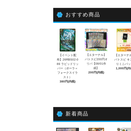
おすすめ商品
【エターナル】
【イベント配
【エターナ
バトスピ200円オ
布】26RBS02-0
バトスピ キ
リパ【08/01作
89 ラピッドリッ
りミニパッ
成】
パー（ポーラ＝
1,000円(内
200円(内税)
フォークスイラ
スト）
380円(内税)
新着商品