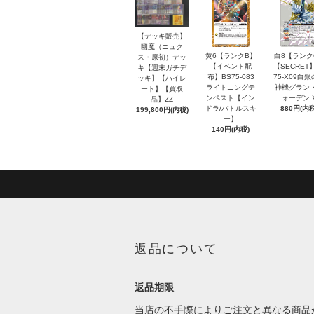
【デッキ販売】
幽魔（ニュク
黄6【ランクB】
白8【ランク
ス・原初）デッ
【イベント配
【SECRET
キ【週末ガチデ
布】BS75-083
75-X09白
ッキ】【ハイレ
ライトニングテ
神機グラン
ート】【買取
ンペスト【イン
ォーデン 
品】ZZ
ドラ/バトルスキ
880円(内税
199,800円(内税)
ー】
140円(内税)
返品について
返品期限
当店の不手際によりご注文と異なる商品