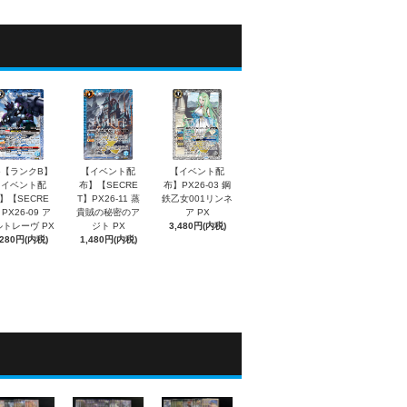
5【ランクB】
【イベント配
【イベント配
【イベント配
布】【SECRE
布】PX26-03 鋼
】【SECRE
T】PX26-11 蒸
鉄乙女001リンネ
PX26-09 ア
貴賊の秘密のア
ア PX
トレーヴ PX
ジト PX
3,480円(内税)
,280円(内税)
1,480円(内税)