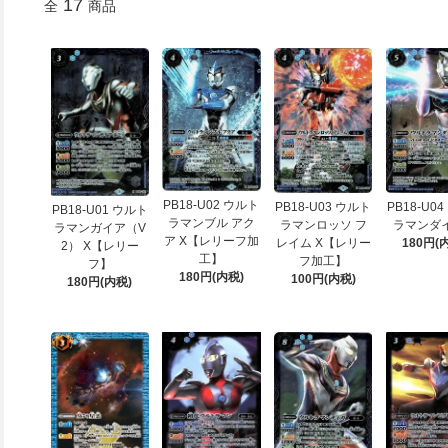
17
全
商品
PB18-U02 ウルト
PB18-U03 ウルト
PB18-U0
PB18-U01 ウルト
ラマンブル アク
ラマンロッソ フ
ラマンダイ
ラマンガイア（V
ア X【レリーフ加
レイム X【レリー
180円(
2） X【レリー
工】
フ加工】
フ】
180円(内税)
100円(内税)
180円(内税)