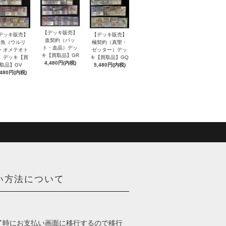
【デッキ販売】
デッキ販売】
【デッキ販売】
血契約（バッ
溶魚（ウルリ
極契約（真聖・
ト・血晶）デッ
・オメテオト
ゼッター）デッ
キ【買取品】GR
）デッキ【買
キ【買取品】GQ
4,480円(内税)
取品】GV
5,480円(内税)
,480円(内税)
い方法について
了時にお支払い画面に移行するので移行