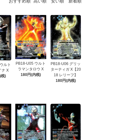
おすすめ順
高い順
安い順
新着順
PB18-U05 ウルト
PB18-U06 グリッ
4 ウルト
ラマンタロウ X
ターティガ X【20
ナ X
180円(内税)
18 レリーフ】
内税)
180円(内税)