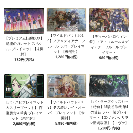
【ワイルドバウト201
【ディーバハロウィン
【プレミアム転醒BOX】
9】ノア＆ディアナ・フ
祭】ノア・フルール＆デ
赫盟のガレット スペシ
ルール ラバープレイマ
ィアナ・フルール プレ
ャルプレイマット【未開
ット 【未開封】
イマット
封】
1,280円(内税)
980円(内税)
780円(内税)
【バトラーズグッズセッ
【ワイルドバウト201
【バトスピプレイマット
ト特典】試験初号機 第4
9】冬の装いレイ・オー
＆スリーブセット】 百
の使徒 ラバー製プレイ
バ プレイマット 【未
瀬勇貴＆華実 プレイマ
マット【ヱヴァンゲリヲ
開封】
ット【未開封】
ン新劇場版】【エヴァ】
5,980円(内税)
2,980円(内税)
1,280円(内税)