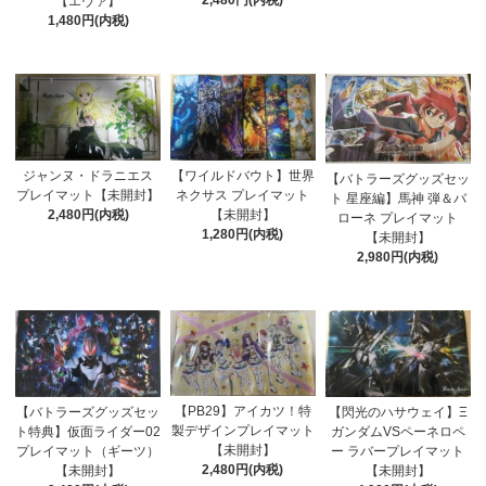
2,480円(内税)
【エヴァ】
1,480円(内税)
【ワイルドバウト】世界
ジャンヌ・ドラニエス
【バトラーズグッズセッ
ネクサス プレイマット
プレイマット【未開封】
ト 星座編】馬神 弾＆バ
【未開封】
2,480円(内税)
ローネ プレイマット
1,280円(内税)
【未開封】
2,980円(内税)
【PB29】アイカツ！特
【バトラーズグッズセッ
【閃光のハサウェイ】Ξ
製デザインプレイマット
ト特典】仮面ライダー02
ガンダムVSペーネロペ
【未開封】
プレイマット（ギーツ）
ー ラバープレイマット
2,480円(内税)
【未開封】
【未開封】