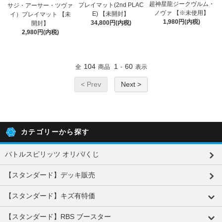
超神星龍ジークヴルム・
プレイマット(2nd PLAC
サジ・アーサー・ツヴァ
ノヴァ 【※未使用】
E) 【未開封】
イ）プレイマット 【未
1,980円(内税)
34,800円(内税)
開封】
2,980円(内税)
104
1
60
全
商品
-
表示
< Prev
Next >
カテゴリーから探す
バトルスピリッツ オリパ/くじ
【スタンダード】デッキ販売
【スタンダード】キズ有特価
【スタンダード】RBS ブースター