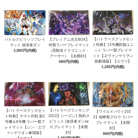
【バトラーズグッズセッ
バトルスピリッツプレイ
【プレミアム光主BOX】
ト特典】13号機防御ユニ
マット 放浪者ダン
特製ラバープレイマット
ット ラバー製プレイマ
2,980円(内税)
（冥騎皇ドラゴニック・
ット【ヱヴァンゲリヲン
アーサー） 【未開封】
新劇場版】【エヴァ】
680円(内税)
1,280円(内税)
【バトラーズランキング
【バトラーズグッズセッ
【ワイルドバウト202
2022】シーズン1 契約ス
ト特典】ヤマト作戦 新2
2】相棒竜グロウ ラバー
ピリット (放浪者ダンve
号機＆8号機 ラバー製プ
プレイマット 【未開
r) プレイマット 【未開
レイマット【シン・エヴ
封】
封】
ァンゲリオン劇場版】
980円(内税)