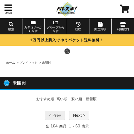
MENU
カテゴリーか
グループから
検索
履歴
郵送買取
利用案内
ら探す
探す
1万円以上購入でゆうパケット送料無料！
ホーム
>
プレイマット
>
未開封
未開封
おすすめ順
高い順
安い順
新着順
< Prev
Next >
104
1
60
全
商品
-
表示