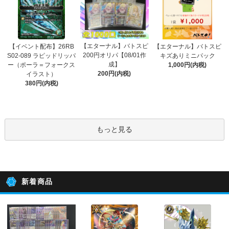
【エターナル】バトスピ
【イベント配布】26RB
【エターナル】バトスピ
200円オリパ【08/01作
S02-089 ラピッドリッパ
キズありミニパック
成】
ー（ポーラ＝フォークス
1,000円(内税)
200円(内税)
イラスト）
380円(内税)
もっと見る
新着商品