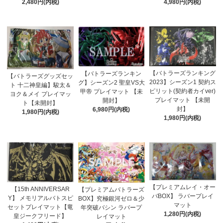
2,480円(内税)
4,980円(内税)
【バトラーズランキング
【バトラーズランキン
【バトラーズグッズセッ
2023】シーズン1 契約ス
グ】シーズン2 聖皇VS大
ト 十二神皇編】駿太＆
ピリット(契約者カイver)
甲帝 プレイマット 【未
ヨク＆メイ プレイマッ
プレイマット 【未開
開封】
ト【未開封】
封】
6,980円(内税)
1,980円(内税)
1,980円(内税)
【プレミアムレイ・オー
【15th ANNIVERSAR
【プレミアムバトラーズ
バBOX】 ラバープレイ
Y】 メモリアルバトスピ
BOX】究極銀河ゼロ＆少
マット
セットプレイマット【竜
年突破バシン ラバープ
1,280円(内税)
皇ジークフリード】
レイマット