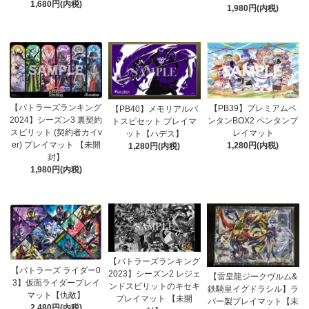
1,680円(内税)
1,980円(内税)
【バトラーズランキング
【PB39】プレミアムペ
【PB40】メモリアルバ
2024】シーズン3 裏契約
ンタンBOX2 ペンタンプ
トスピセット プレイマ
スピリット (契約者カイv
レイマット
ット【ハデス】
er) プレイマット 【未開
1,280円(内税)
1,280円(内税)
封】
1,980円(内税)
【バトラーズランキング
【バトラーズ ライダー0
2023】シーズン2 レジェ
【雷皇龍ジークヴルム&
3】仮面ライダープレイ
ンドスピリットのキセキ
鉄騎皇イグドラシル】ラ
マット【仇敵】
プレイマット 【未開
バー製プレイマット【未
2,480円(内税)