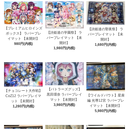
【プレミアムヒロインズ
【詩姫達の聖夜祭】 ラ
【詩姫達の学園祭】 ラ
ボックス】 ラバープレ
バープレイマット 【未
バープレイマット 【未
イマット 【未開封】
開封】
開封】
980円(内税)
1,680円(内税)
1,980円(内税)
【バトラーズグッズ】
【チョコレート大作戦】
黒田環奈 ラバープレイ
【ワイルドバウト】星座
CoZ12 ラバープレイマ
マット 【未開封】
編 光導12宮 ラバープレ
ット 【未開封】
3,980円(内税)
イマット 【未開封】
1,280円(内税)
5,980円(内税)