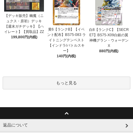
【デッキ販売】幽魔（ニ
ュクス・原初）デッキ
【週末ガチデッキ】【ハ
黄6【ランクB】【イベ
白8【ランクC】【SECR
イレート】【買取品】ZZ
ント配布】BS75-083 ラ
ET】BS75-X09白銀の翼
199,800円(内税)
イトニングテンペスト
神機グラン・ウォーデン
【インドラ/バトルスキ
X
ー】
880円(内税)
140円(内税)
もっと見る
返品について