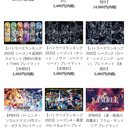
封】
開封】
2,480円(内税)
14,980円(内税)
【バトラーズランキング
【バトラーズランキング
【バトラーズランキング
2025】シーズン1（サジ
2024】シーズン4 超契約
2025】シーズン2（ロー
ット・ノヴァ・ジークフ
スピリット (契約の巫女
ド・シャイニング・ムゲ
リード）プレイマット
トアver) プレイマット
ン）プレイマット 【未
【未開封】
【未開封】
開封】
3,480円(内税)
2,480円(内税)
3,480円(内税)
【バトラーズランキング
【PB45】［真・獄炎の
【PB43】バーニング・
2023】シーズン4 一番星
四魔女］フラム・サンド
ソウルドラゴンVSゴッ
のレイ＆ムゲン プレイ
リア プレイマット
ド・ゼクスプレイマット