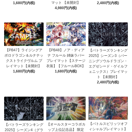
マット 【未開封】
2,480円(内税)
1,680円(内税)
4,980円(内税)
【PB47】ライジングア
【PB48】ノア・ディア
【バトラーズランキング
ポロドラゴン＆ルナテッ
ナ フルール 姉妹ラバー
2025】シーズン3（バー
クストライクヴルム プ
プレイマット【ステージ
ニングソウルドラゴン・
レイマット【未開封】
衣装】【フルールBOX】
エグゼシード・ゲイルフ
1,680円(内税)
1,680円(内税)
ェニックス）プレイマッ
ト 【未開封】
2,480円(内税)
【バトルスピリッツオフ
【オールスターコラボカ
【バトラーズランキング
ィシャルプレイマット】
ップ上位記念品】 限定
2025】シーズン4（グラ