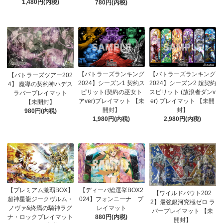
1,480円(内税)
780円(内税)
【バトラーズランキング
【バトラーズランキング
【バトラーズツアー202
2024】シーズン1 契約ス
2024】シーズン2 超契約
4】 魔導の契約神ハデス
ピリット(契約の巫女ト
スピリット (放浪者ダンv
ラバープレイマット
アver)プレイマット 【未
er) プレイマット 【未開
【未開封】
開封】
封】
980円(内税)
1,980円(内税)
2,980円(内税)
【プレミアム激覇BOX】
【ディーバ総選挙BOX2
【ワイルドバウト202
超神星龍ジークヴルム・
024】フォンニーナ プ
2】最強銀河究極ゼロ ラ
ノヴァ&終焉の騎神ラグ
レイマット
バープレイマット 【未
ナ・ロックプレイマット
880円(内税)
開封】