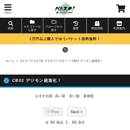
MENU
カテゴリーか
グループから
検索
履歴
郵送買取
利用案内
ら探す
探す
1万円以上購入でゆうパケット送料無料！
ホーム
>
【エターナル】CB コラボブースター
>
CB02 デジモン超進化！
CB02 デジモン超進化！
おすすめ順
高い順
安い順
新着順
< Prev
Next >
94
1
60
全
商品
-
表示