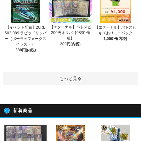
【エターナル】バトスピ
【イベント配布】26RB
【エターナル】バトスピ
200円オリパ【08/01作
S02-089 ラピッドリッパ
キズありミニパック
成】
ー（ポーラ＝フォークス
1,000円(内税)
200円(内税)
イラスト）
380円(内税)
もっと見る
新着商品