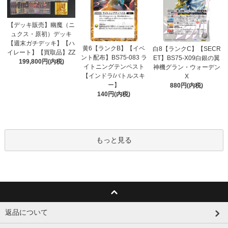
【デッキ販売】幽魔（ニ
ュクス・原初）デッキ
【週末ガチデッキ】【ハ
黄6【ランクB】【イベ
白8【ランクC】【SECR
イレート】【買取品】ZZ
ント配布】BS75-083 ラ
ET】BS75-X09白銀の翼
199,800円(内税)
イトニングテンペスト
神機グラン・ウォーデン
【インドラ/バトルスキ
X
ー】
880円(内税)
140円(内税)
もっと見る
返品について