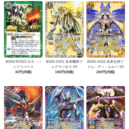
BS56-RV003 ネオ・ハ
BS56-XX01 未来機神フ
BS56-XX02 未来女神フ
ンドリバース
ォグマジオス XX
ァム・ディ・ルルー XX
30円(内税)
180円(内税)
280円(内税)