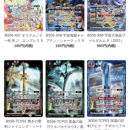
BS56-X07 オラクル二十
BS56-X08 宇宙海賊キャ
BS56-X09 宇宙大海晶ヴ
一柱 III ジ・エンプレス X
プテン・シャークック X
ァルダルム X（2021）
180円(内税)
180円(内税)
980円(内税)
BS56-TCP03 深淵の巨
BS56-TCP01 輝きの聖
BS56-TCP02 黒蟲の妖
剣アビス・アポカリプス
剣シャイニング・ソード
刀ウスバカゲロウX／黒