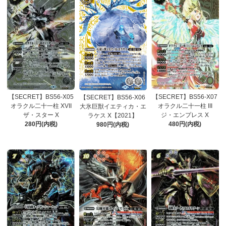
【SECRET】BS56-X05
【SECRET】BS56-X07
【SECRET】BS56-X06
オラクル二十一柱 XVII
オラクル二十一柱 III
大氷巨獣イエティカ・エ
ザ・スター X
ジ・エンプレス X
ラケス X【2021】
280円(内税)
480円(内税)
980円(内税)