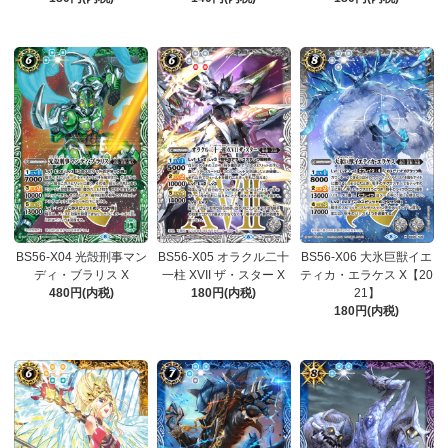
BS56-X04 光殻刑事マン
BS56-X05 オラクル二十
BS56-X06 大氷巨獣イエ
ディ・ブラリス X
一柱 XVII ザ・スター X
ティカ・エラケス X【20
480円(内税)
180円(内税)
21】
180円(内税)