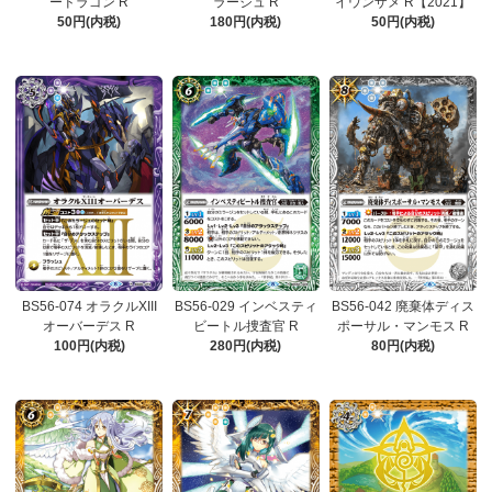
ードラゴン R
ラージュ R
イウンザメ R【2021】
50円(内税)
180円(内税)
50円(内税)
BS56-074 オラクルXIII
BS56-029 インベスティ
BS56-042 廃棄体ディス
オーバーデス R
ビートル捜査官 R
ポーサル・マンモス R
100円(内税)
280円(内税)
80円(内税)