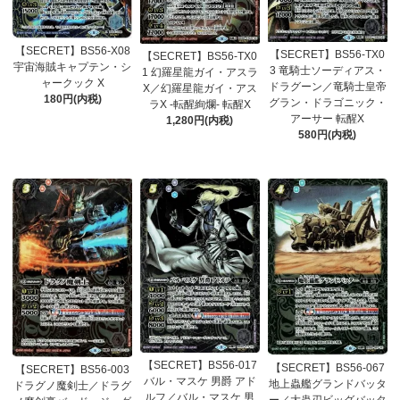
【SECRET】BS56-X08
【SECRET】BS56-TX0
【SECRET】BS56-TX0
宇宙海賊キャプテン・シ
3 竜騎士ソーディアス・
1 幻羅星龍ガイ・アスラ
ャークック X
ドラグーン／竜騎士皇帝
X／幻羅星龍ガイ・アス
180円(内税)
グラン・ドラゴニック・
ラX -転醒絢爛- 転醒X
アーサー 転醒X
1,280円(内税)
580円(内税)
【SECRET】BS56-017
【SECRET】BS56-067
【SECRET】BS56-003
バル・マスケ 男爵 アド
地上蟲艦グランドバッタ
ドラグノ魔剣士／ドラグ
ルフ／バル・マスケ 男