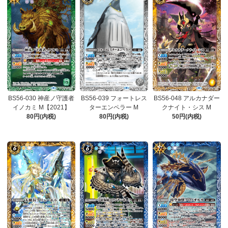
BS56-030 神産ノ守護者
BS56-039 フォートレス
BS56-048 アルカナダー
イノカミ M【2021】
ターエンペラー M
クナイト・シス M
80円(内税)
80円(内税)
50円(内税)