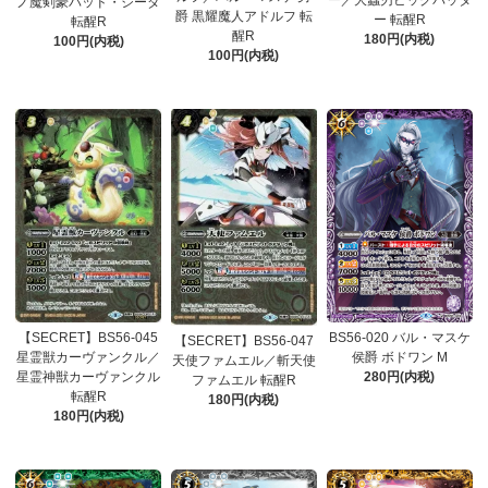
ー／大蟲刃ビッグバッタ
ノ魔剣豪バッド・ジーダ
爵 黒耀魔人アドルフ 転
ー 転醒R
転醒R
醒R
180円(内税)
100円(内税)
100円(内税)
【SECRET】BS56-045
BS56-020 バル・マスケ
【SECRET】BS56-047
星霊獣カーヴァンクル／
侯爵 ボドワン M
天使ファムエル／斬天使
星霊神獣カーヴァンクル
280円(内税)
ファムエル 転醒R
転醒R
180円(内税)
180円(内税)