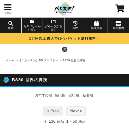
MENU
カテゴリーか
グループから
検索
履歴
郵送買取
利用案内
ら探す
探す
1万円以上購入でゆうパケット送料無料！
ホーム
>
【エターナル】BS ブースター
>
BS56 世界の真実
BS56 世界の真実
おすすめ順
高い順
安い順
新着順
< Prev
Next >
130
1
60
全
商品
-
表示