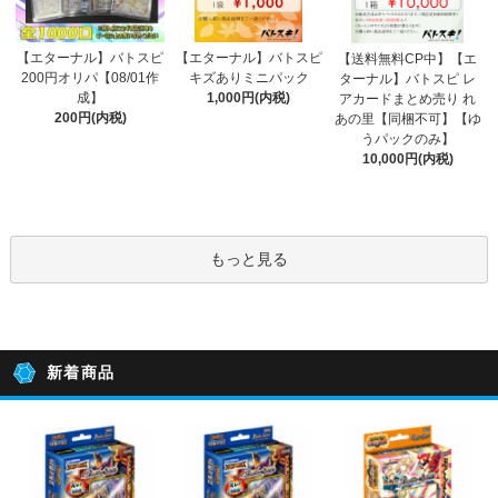
【エターナル】バトスピ
【エターナル】バトスピ
【送料無料CP中】【エ
200円オリパ【08/01作
キズありミニパック
ターナル】バトスピ レ
成】
1,000円(内税)
アカードまとめ売り れ
200円(内税)
あの里【同梱不可】【ゆ
うパックのみ】
10,000円(内税)
もっと見る
新着商品