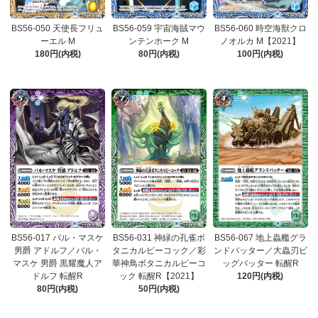
BS56-050 天使長フリュ
BS56-059 宇宙海賊マウ
BS56-060 時空海獣クロ
ーエル M
ンテンホーク M
ノオルカ M【2021】
180円(内税)
80円(内税)
100円(内税)
BS56-017 バル・マスケ
BS56-031 神緑の孔雀ボ
BS56-067 地上蟲艦グラ
男爵 アドルフ／バル・
タニカルピーコック／彩
ンドバッター／大蟲刃ビ
マスケ 男爵 黒耀魔人ア
華神鳥ボタニカルピーコ
ッグバッター 転醒R
ドルフ 転醒R
ック 転醒R【2021】
120円(内税)
80円(内税)
50円(内税)