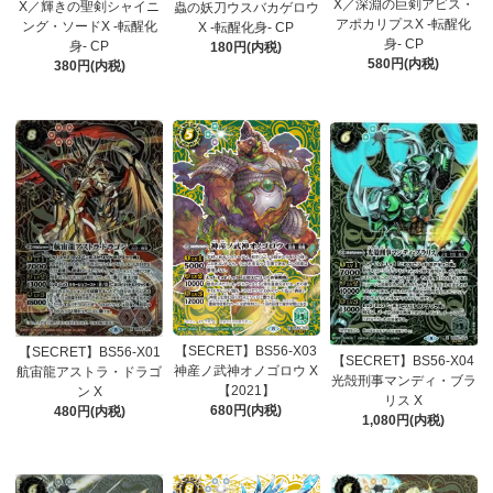
X／深淵の巨剣アビス・
X／輝きの聖剣シャイニ
蟲の妖刀ウスバカゲロウ
アポカリプスX -転醒化
ング・ソードX -転醒化
X -転醒化身- CP
身- CP
身- CP
180円(内税)
580円(内税)
380円(内税)
【SECRET】BS56-X03
【SECRET】BS56-X01
【SECRET】BS56-X04
神産ノ武神オノゴロウ X
航宙龍アストラ・ドラゴ
光殻刑事マンディ・ブラ
【2021】
ン X
リス X
680円(内税)
480円(内税)
1,080円(内税)