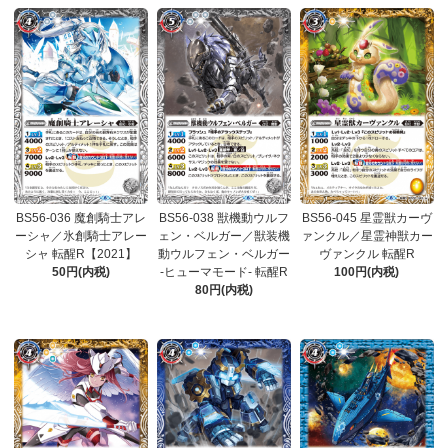
BS56-036 魔創騎士アレ
BS56-038 獣機動ウルフ
BS56-045 星霊獣カーヴ
ーシャ／氷創騎士アレー
ェン・ベルガー／獣装機
ァンクル／星霊神獣カー
シャ 転醒R【2021】
動ウルフェン・ベルガー
ヴァンクル 転醒R
50円(内税)
-ヒューマモード- 転醒R
100円(内税)
80円(内税)