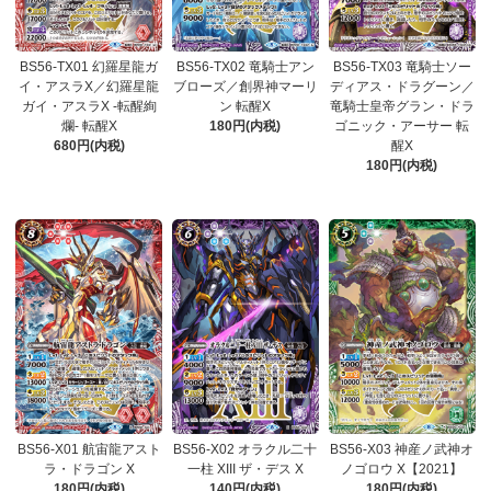
BS56-TX01 幻羅星龍ガ
BS56-TX02 竜騎士アン
BS56-TX03 竜騎士ソー
イ・アスラX／幻羅星龍
ブローズ／創界神マーリ
ディアス・ドラグーン／
ガイ・アスラX -転醒絢
ン 転醒X
竜騎士皇帝グラン・ドラ
爛- 転醒X
180円(内税)
ゴニック・アーサー 転
680円(内税)
醒X
180円(内税)
BS56-X01 航宙龍アスト
BS56-X02 オラクル二十
BS56-X03 神産ノ武神オ
ラ・ドラゴン X
一柱 XIII ザ・デス X
ノゴロウ X【2021】
180円(内税)
140円(内税)
180円(内税)