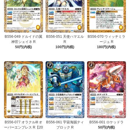
BS56-049 ドルイドの翼
BS56-051 天使ハマエル
BS56-070 ウィッチミラ
神官シェイネ R
R
ージュ R
50円(内税)
100円(内税)
180円(内税)
BS56-077 オラクルIII オ
BS56-061 宇宙海賊ティ
BS56-001 ロケッドラ
ーバーエンプレス R【20
ブロック R
50円(内税)