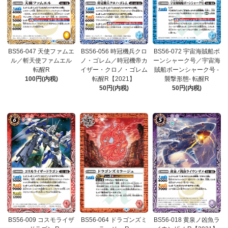
BS56-047 天使ファムエ
BS56-056 時冠機兵クロ
BS56-072 宇宙海賊船ボ
ル／斬天使ファムエル
ノ・ゴレム／時冠機帝カ
ーンシャーク号／宇宙海
転醒R
イザー・クロノ・ゴレム
賊船ボーンシャーク号 -
100円(内税)
転醒R【2021】
襲撃形態- 転醒R
50円(内税)
50円(内税)
BS56-009 コスモライザ
BS56-064 ドラゴンズミ
BS56-018 黄泉ノ凶魚ラ