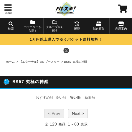
MENU
カテゴリーか
グループから
検索
履歴
郵送買取
利用案内
ら探す
探す
1万円以上購入でゆうパケット送料無料！
ホーム
>
【エターナル】BS ブースター
>
BS57 究極の神醒
BS57 究極の神醒
おすすめ順
高い順
安い順
新着順
< Prev
Next >
129
1
60
全
商品
-
表示