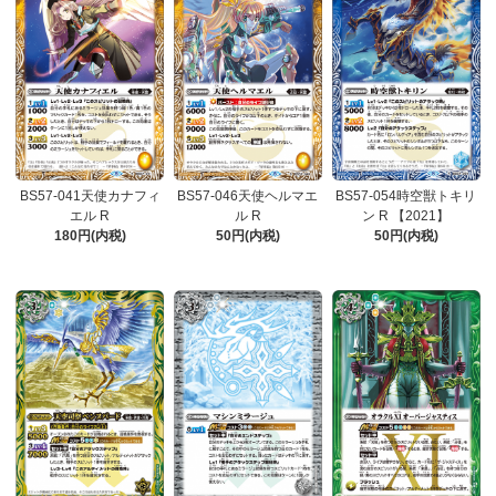
BS57-041天使カナフィ
BS57-046天使ヘルマエ
BS57-054時空獣トキリ
エル R
ル R
ン R 【2021】
180円(内税)
50円(内税)
50円(内税)