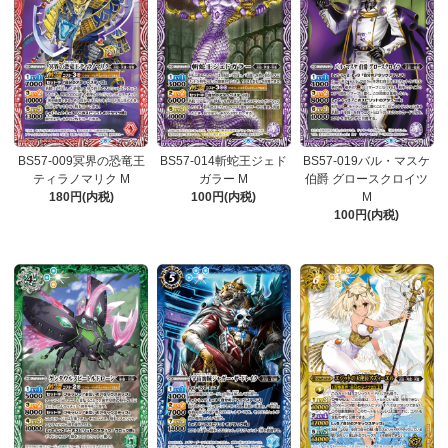
BS57-009冥界の恐竜王
BS57-014斬蛇王ジェド
BS57-019バル・マスケ
ティラノマリク M
ガラー M
伯爵 グロースクロイツ
180円(内税)
100円(内税)
M
100円(内税)