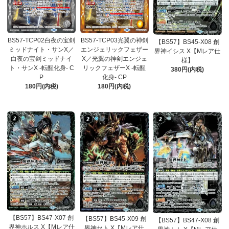
BS57-TCP02白夜の宝剣
BS57-TCP03光翼の神剣
【BS57】BS45-X08 創
ミッドナイト・サンX／
エンジェリックフェザー
界神イシス X【Mレア仕
白夜の宝剣ミッドナイ
X／光翼の神剣エンジェ
様】
ト・サンX -転醒化身- C
リックフェザーX -転醒
380円(内税)
P
化身- CP
180円(内税)
180円(内税)
【BS57】BS47-X07 創
【BS57】BS45-X09 創
【BS57】BS47-X08 創
界神ホルス X【Mレア仕
界神セト X【Mレア仕