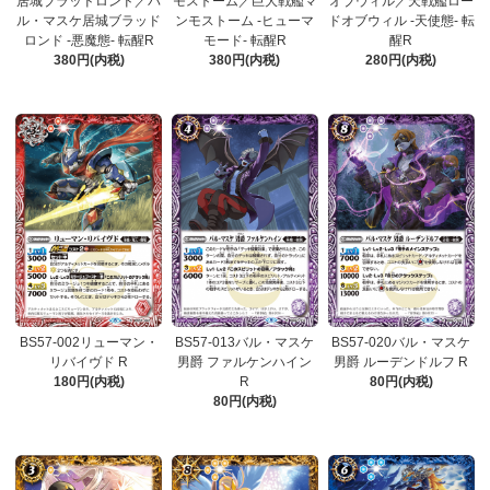
居城ブラッドロンド／バ
モストーム／巨大戦艦マ
オブウィル／天戦艦ロー
ル・マスケ居城ブラッド
ンモストーム -ヒューマ
ドオブウィル -天使態- 転
ロンド -悪魔態- 転醒R
モード- 転醒R
醒R
380円(内税)
380円(内税)
280円(内税)
BS57-002リューマン・
BS57-013バル・マスケ
BS57-020バル・マスケ
リバイヴド R
男爵 ファルケンハイン
男爵 ルーデンドルフ R
180円(内税)
R
80円(内税)
80円(内税)