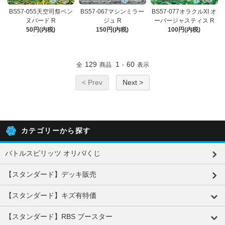
BS57-055天空司祭ベン
BS57-067マシンミラー
BS57-077オラクルXI オ
ヌバード R
ジュ R
ーバージャスティス R
50円(内税)
150円(内税)
100円(内税)
129
1
60
全
商品
-
表示
< Prev
Next >
カテゴリーから探す
バトルスピリッツ オリパ/くじ
【スタンダード】デッキ販売
【スタンダード】キズ有特価
【スタンダード】RBS ブースター