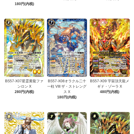
180円(内税)
BS57-X07星霊黄龍ファ
BS57-X08オラクル二十
BS57-X09 宇宙頂天龍メ
ンロン X
一柱 VIII ザ・ストレング
ギド・ゾーラ X
280円(内税)
ス X
480円(内税)
180円(内税)