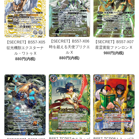
【SECRET】BS57-X06
【SECRET】BS57-X07
【SECRET】BS57-X05
時を超える天使プリクエ
星霊黄龍ファンロン X
征光機獣エクスターナ
ル X
980円(内税)
ル・ワトゥ X
880円(内税)
880円(内税)