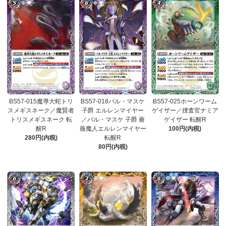
BS57-015魔導大蛇トリ
BS57-018バル・マスケ
BS57-025ホーンワーム
スメギスネーク／魔賢者
子爵 エルレンマイヤー
ゲイザー／捜査官ナミア
トリスメギスネーク 転
／バル・マスケ 子爵 薔
ゲイザー 転醒R
醒R
薇魔人エルレンマイヤー
100円(内税)
280円(内税)
転醒R
80円(内税)