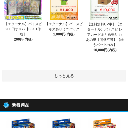
【エターナル】バトスピ
【エターナル】バトスピ
【送料無料CP中】【エ
200円オリパ【08/01作
キズありミニパック
ターナル】バトスピ レ
成】
1,000円(内税)
アカードまとめ売り れ
200円(内税)
あの里【同梱不可】【ゆ
うパックのみ】
10,000円(内税)
もっと見る
新着商品