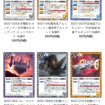
BS57-034氷牙機獣ギガ
BS57-040魔角兎アルミ
BS57-053宇宙海賊アル
ノディア／氷牙機兵ギガ
ラッド／魔拳聖アルミラ
ギュロー／宇宙海賊 剣
ノディア -ヒューマモー
ッド 転醒R
豪アルギュロウ 転醒R
ド- 転醒R
280円(内税)
80円(内税)
100円(内税)
BS57-064バル・マスケ
BS57-068巨大戦艦マン
BS57-070天戦艦ロード