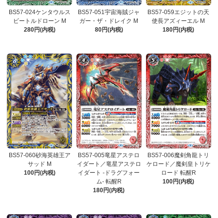
BS57-024ケンタウルス
BS57-051宇宙海賊ジャ
BS57-059エジットの天
ビートルドローン M
ガー・ザ・ドレイク M
使長アズィーエル M
280円(内税)
80円(内税)
180円(内税)
BS57-060砂海英雄王ア
BS57-005竜星アステロ
BS57-006魔剣角龍トリ
サッド M
イダート／竜星アステロ
ケロード／魔剣皇トリケ
100円(内税)
イダート -ドラグフォー
ロード 転醒R
ム- 転醒R
100円(内税)
180円(内税)