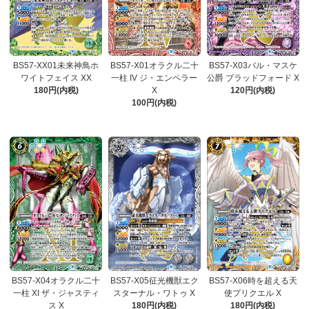
BS57-XX01未来神鳥ホ
BS57-X01オラクル二十
BS57-X03バル・マスケ
ワイトフェイス XX
一柱 IV ジ・エンペラー
公爵 ブラッドフォード X
180円(内税)
X
120円(内税)
100円(内税)
BS57-X04オラクル二十
BS57-X05征光機獣エク
BS57-X06時を超える天
一柱 XI ザ・ジャスティ
スターナル・ワトゥ X
使プリクエル X
ス X
180円(内税)
180円(内税)