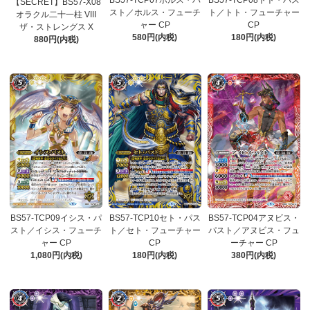
BS57-TCP07ホルス・パ
BS57-TCP08トト・パス
【SECRET】BS57-X08
スト／ホルス・フューチ
ト／トト・フューチャー
オラクル二十一柱 VIII
ャー CP
CP
ザ・ストレングス X
580円(内税)
180円(内税)
880円(内税)
BS57-TCP09イシス・パ
BS57-TCP10セト・パス
BS57-TCP04アヌビス・
スト／イシス・フューチ
ト／セト・フューチャー
パスト／アヌビス・フュ
ャー CP
CP
ーチャー CP
1,080円(内税)
180円(内税)
380円(内税)