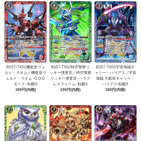
BS57-TX01機龍皇ヴェ
BS57-TX02時空警察リ
BS57-TX03宇宙海賊ギ
ルト・ラオム／機龍皇ヴ
ッキー捜査官／時空警察
ャリー・ハリアス／宇宙
ェルト・ラオム -G.O.D.
リッキー捜査官 -ヘラク
海賊 大船長ギャリー・
モード- 転醒X
レスフォーム- 転醒X
ハリアス 転醒X
280円(内税)
180円(内税)
180円(内税)