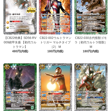
【CB22特典】SD56-RV
CB22-002ウルトラマン
CB22-030古代怪獣ゴモ
009絶甲氷盾 【初代ウル
トリガー マルチタイプ
ラ［初代ウルトラ怪獣］
トラマン】
［2］ M
M
480円(内税)
180円(内税)
180円(内税)