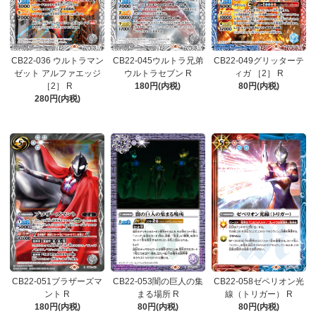
CB22-036 ウルトラマン
CB22-045ウルトラ兄弟
CB22-049グリッターテ
ゼット アルファエッジ
ウルトラセブン R
ィガ ［2］ R
［2］ R
180円(内税)
80円(内税)
280円(内税)
CB22-051ブラザーズマ
CB22-053闇の巨人の集
CB22-058ゼペリオン光
ント R
まる場所 R
線（トリガー） R
180円(内税)
80円(内税)
80円(内税)