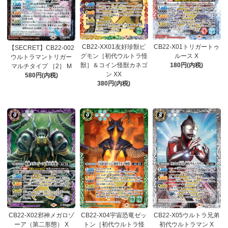
CB22-XX01友好珍獣ピ
CB22-X01トリガートゥ
【SECRET】CB22-002
グモン［初代ウルトラ怪
ルース X
ウルトラマントリガー
獣］＆コイン怪獣カネゴ
180円(内税)
マルチタイプ ［2］ M
ン XX
580円(内税)
380円(内税)
CB22-X02邪神メガロゾ
CB22-X04宇宙恐竜ゼッ
CB22-X05ウルトラ兄弟
ーア（第二形態） X
トン［初代ウルトラ怪
初代ウルトラマン X