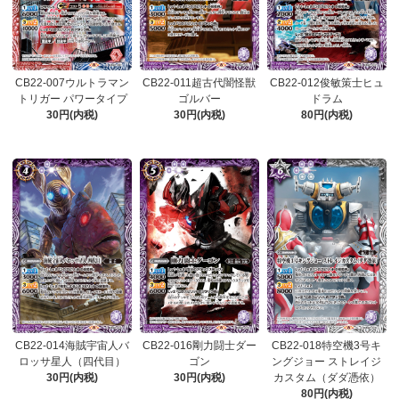
CB22-007ウルトラマン
CB22-011超古代闇怪獣
CB22-012俊敏策士ヒュ
トリガー パワータイプ
ゴルバー
ドラム
30円(内税)
30円(内税)
80円(内税)
CB22-014海賊宇宙人バ
CB22-016剛力闘士ダー
CB22-018特空機3号キ
ロッサ星人（四代目）
ゴン
ングジョー ストレイジ
30円(内税)
30円(内税)
カスタム（ダダ憑依）
80円(内税)