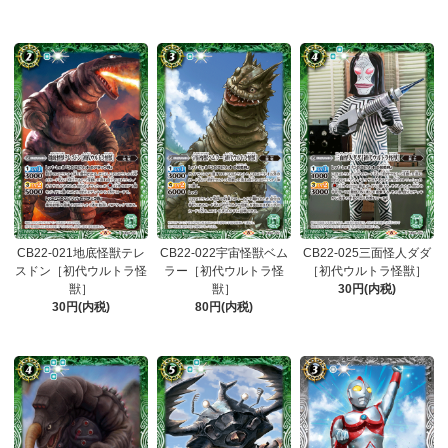
CB22-021地底怪獣テレ
CB22-022宇宙怪獣ベム
CB22-025三面怪人ダダ
スドン［初代ウルトラ怪
ラー［初代ウルトラ怪
［初代ウルトラ怪獣］
獣］
獣］
30円(内税)
30円(内税)
80円(内税)