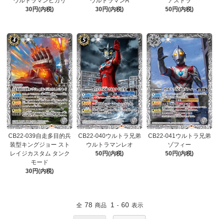
ウルトラマンヒカリ
ウルトラマンA
アストラ
30円(内税)
30円(内税)
50円(内税)
CB22-039自走多目的兵
CB22-040ウルトラ兄弟
CB22-041ウルトラ兄弟
装型キングジョー スト
ウルトラマンレオ
ゾフィー
レイジカスタム タンク
50円(内税)
50円(内税)
モード
30円(内税)
78
1
60
全
商品
-
表示