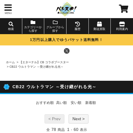
MENU
カテゴリーか
グループから
検索
履歴
郵送買取
利用案内
ら探す
探す
1万円以上購入でゆうパケット送料無料！
ホーム
>
【エターナル】CB コラボブースター
>
CB22 ウルトラマン ～受け継がれる光～
CB22 ウルトラマン ～受け継がれる光～
おすすめ順
高い順
安い順
新着順
< Prev
Next >
78
1
60
全
商品
-
表示