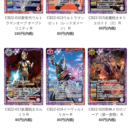
CB22-010新世代ウルト
CB22-013ウルトラマン
CB22-015炎魔戦士キリ
ラマンオーブ オーブト
ゼット（レッドダメー
エロイド ［2］ R
リニティ R
ジ） R
80円(内税)
180円(内税)
80円(内税)
CB22-017妖麗戦士カル
CB22-019イーヴィルト
CB22-020邪神メガロゾ
ミラ R
リガー R
ーア（第一形態） R
80円(内税)
80円(内税)
80円(内税)