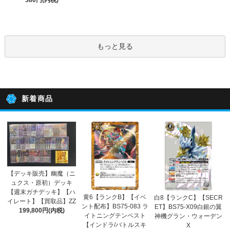
380円(内税)
もっと見る
新着商品
【デッキ販売】幽魔（ニ
ュクス・原初）デッキ
【週末ガチデッキ】【ハ
黄6【ランクB】【イベ
白8【ランクC】【SECR
イレート】【買取品】ZZ
ント配布】BS75-083 ラ
ET】BS75-X09白銀の翼
199,800円(内税)
イトニングテンペスト
神機グラン・ウォーデン
【インドラ/バトルスキ
X