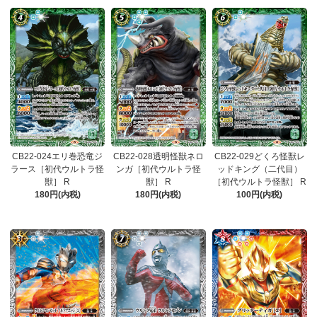
CB22-024エリ巻恐竜ジ
CB22-028透明怪獣ネロ
CB22-029どくろ怪獣レ
ラース［初代ウルトラ怪
ンガ［初代ウルトラ怪
ッドキング（二代目）
獣］ R
獣］ R
［初代ウルトラ怪獣］ R
180円(内税)
180円(内税)
100円(内税)