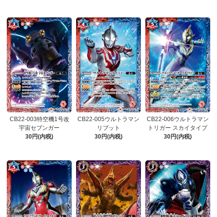
CB22-003特空機1号改
CB22-005ウルトラマン
CB22-006ウルトラマン
宇宙セブンガー
リブット
トリガー スカイタイプ
30円(内税)
30円(内税)
30円(内税)