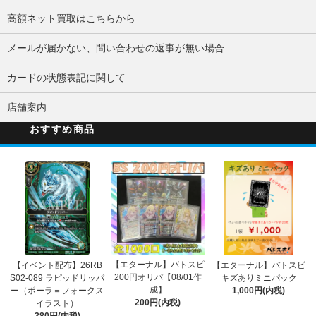
高額ネット買取はこちらから
メールが届かない、問い合わせの返事が無い場合
カードの状態表記に関して
店舗案内
おすすめ商品
【エターナル】バトスピ
【イベント配布】26RB
【エターナル】バトスピ
200円オリパ【08/01作
S02-089 ラピッドリッパ
キズありミニパック
成】
ー（ポーラ＝フォークス
1,000円(内税)
200円(内税)
イラスト）