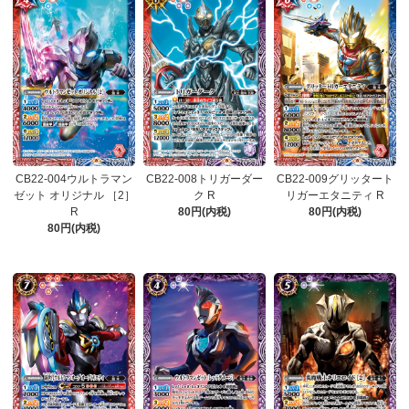
CB22-004ウルトラマン
CB22-008トリガーダー
CB22-009グリッタート
ゼット オリジナル ［2］
ク R
リガーエタニティ R
R
80円(内税)
80円(内税)
80円(内税)