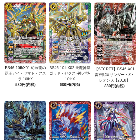
BS46-10thX01 幻羅龍の
BS46-10thX02 天魔神皇
【SECRET】BS46-X01
覇王ガイ・ヤマト・アス
ゴッド・ゼクス -神ノ型-
雷神獣皇サンダー・Z・
ラ 10thX
10thX
レオン X【2018】
580円(内税)
680円(内税)
880円(内税)