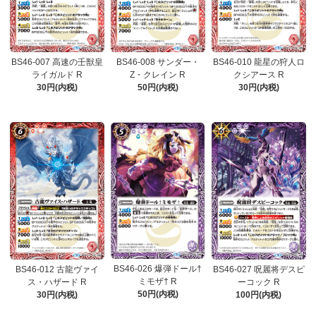
BS46-007 高速の壬獣皇
BS46-008 サンダー・
BS46-010 龍星の狩人ロ
ライガルド R
Z・クレイン R
クシアース R
30円(内税)
50円(内税)
30円(内税)
BS46-026 爆弾ドール†
BS46-012 古龍ヴァイ
BS46-027 呪麗将デスピ
ミモザ† R
ス・ハザード R
ーコック R
50円(内税)
30円(内税)
100円(内税)