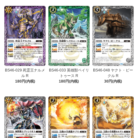
BS46-029 死霊王ナルメ
BS46-033 英雄獣ペイリ
BS46-048 ヤクト・ビー
ル R
トゥース R
クル R
180円(内税)
180円(内税)
30円(内税)