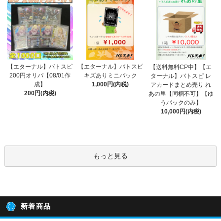
【エターナル】バトスピ
【エターナル】バトスピ
【送料無料CP中】【エ
200円オリパ【08/01作
キズありミニパック
ターナル】バトスピ レ
成】
1,000円(内税)
アカードまとめ売り れ
200円(内税)
あの里【同梱不可】【ゆ
うパックのみ】
10,000円(内税)
もっと見る
新着商品