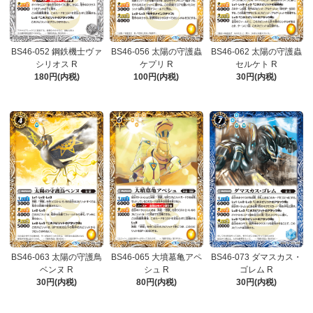
BS46-052 鋼鉄機士ヴァ
BS46-056 太陽の守護蟲
BS46-062 太陽の守護蟲
シリオス R
ケプリ R
セルケト R
180円(内税)
100円(内税)
30円(内税)
BS46-063 太陽の守護鳥
BS46-065 大墳墓亀アペ
BS46-073 ダマスカス・
ベンヌ R
シュ R
ゴレム R
30円(内税)
80円(内税)
30円(内税)