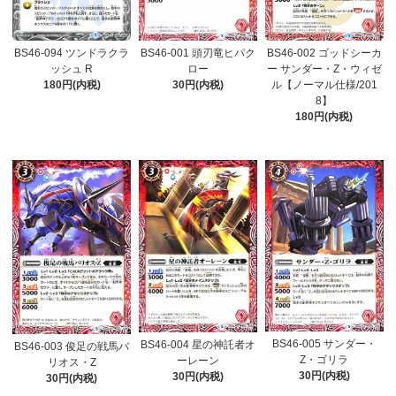
BS46-094 ツンドラクラ
BS46-001 頭刃竜ヒパク
BS46-002 ゴッドシーカ
ッシュ R
ロー
ー サンダー・Z・ウィゼ
180円(内税)
30円(内税)
ル【ノーマル仕様/201
8】
180円(内税)
BS46-005 サンダー・
BS46-004 星の神託者オ
BS46-003 俊足の戦馬バ
Z・ゴリラ
ーレーン
リオス・Z
30円(内税)
30円(内税)
30円(内税)