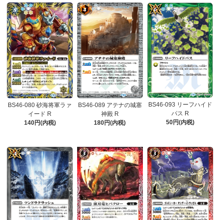
BS46-093 リーフハイド
BS46-080 砂海将軍ラァ
BS46-089 アテナの城塞
パス R
イード R
神殿 R
50円(内税)
140円(内税)
180円(内税)