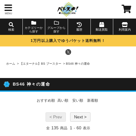
MENU
カテゴリーか
グループから
検索
履歴
郵送買取
利用案内
ら探す
探す
1万円以上購入でゆうパケット送料無料！
ホーム
>
【エターナル】BS ブースター
>
BS46 神々の運命
BS46 神々の運命
おすすめ順
高い順
安い順
新着順
< Prev
Next >
135
1
60
全
商品
-
表示