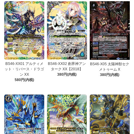
BS46-XX01 アルティメ
BS46-XX02 創界神アン
BS46-X05 太陽神獣セク
ット・リバース・ドラゴ
ターク XX【2018】
メトゥーム X
ン XX
380円(内税)
380円(内税)
580円(内税)