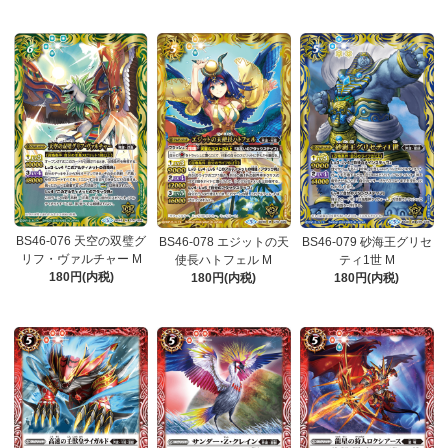
BS46-076 天空の双璧グ
BS46-078 エジットの天
BS46-079 砂海王グリセ
リフ・ヴァルチャー M
使長ハトフェル M
ティ1世 M
180円(内税)
180円(内税)
180円(内税)