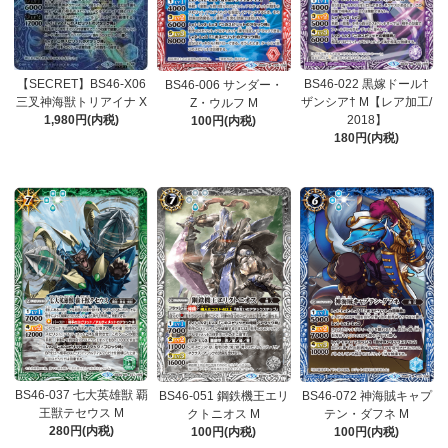
【SECRET】BS46-X06
BS46-022 黒嫁ドール†
BS46-006 サンダー・
三叉神海獣トリアイナ X
ザンシア† M【レア加工/
Z・ウルフ M
1,980円(内税)
2018】
100円(内税)
180円(内税)
BS46-037 七大英雄獣 覇
BS46-051 鋼鉄機王エリ
BS46-072 神海賊キャプ
王獣テセウス M
クトニオス M
テン・ダフネ M
280円(内税)
100円(内税)
100円(内税)