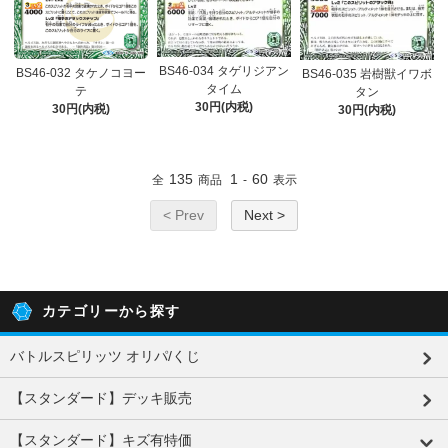
BS46-034 タゲリジアン
BS46-032 タケノコヨー
BS46-035 岩樹獣イワボ
タイム
テ
タン
30円(内税)
30円(内税)
30円(内税)
135
1
60
全
商品
-
表示
< Prev
Next >
カテゴリーから探す
バトルスピリッツ オリパ/くじ
【スタンダード】デッキ販売
【スタンダード】キズ有特価