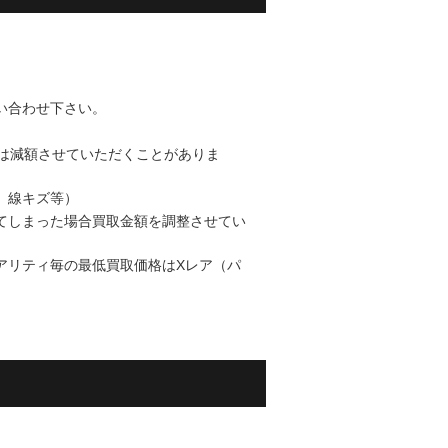
い合わせ下さい。
降は減額させていただくことがありま
、線キズ等）
てしまった場合買取金額を調整させてい
アリティ毎の最低買取価格はXレア（パ
。
。