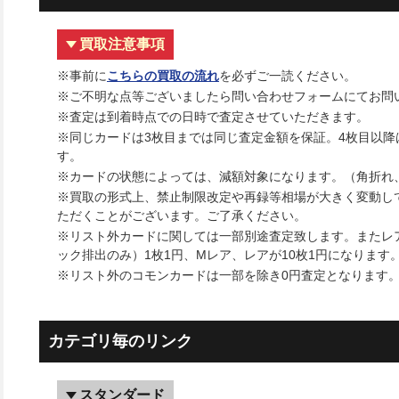
買取注意事項
※事前に
こちらの買取の流れ
を必ずご一読ください。
※ご不明な点等ございましたら問い合わせフォームにてお問
※査定は到着時点での日時で査定させていただきます。
※同じカードは3枚目までは同じ査定金額を保証。4枚目以
す。
※カードの状態によっては、減額対象になります。（角折れ
※買取の形式上、禁止制限改定や再録等相場が大きく変動し
ただくことがございます。ご了承ください。
※リスト外カードに関しては一部別途査定致します。またレ
ック排出のみ）1枚1円、Mレア、レアが10枚1円になります
※リスト外のコモンカードは一部を除き0円査定となります
カテゴリ毎のリンク
スタンダード