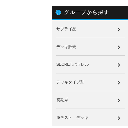
グループから探す
サプライ品
デッキ販売
SECRET,パラレル
デッキタイプ別
初期系
※テスト デッキ