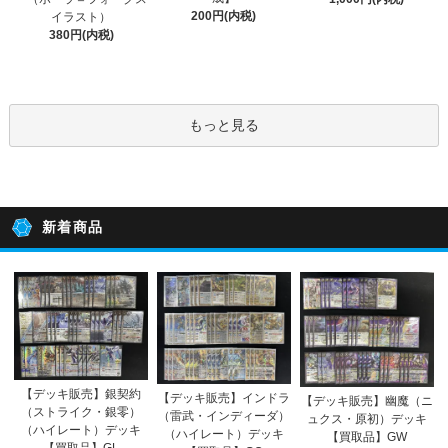
200円(内税)
イラスト）
380円(内税)
もっと見る
新着商品
【デッキ販売】銀契約
【デッキ販売】インドラ
【デッキ販売】幽魔（ニ
（ストライク・銀零）
（雷武・インディーダ）
ュクス・原初）デッキ
（ハイレート）デッキ
（ハイレート）デッキ
【買取品】GW
【買取品】GL