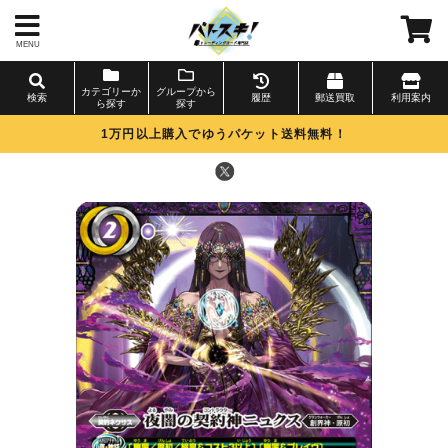
MENU
カテゴリーか
グループから
検索
履歴
郵送買取
利用案内
ら探す
探す
1万円以上購入でゆうパケット送料無料！