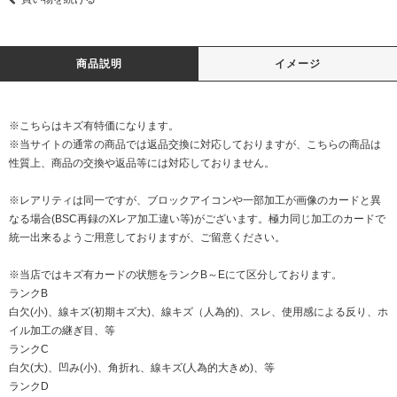
商品説明
イメージ
※こちらはキズ有特価になります。
※当サイトの通常の商品では返品交換に対応しておりますが、こちらの商品は
性質上、商品の交換や返品等には対応しておりません。
※レアリティは同一ですが、ブロックアイコンや一部加工が画像のカードと異
なる場合(BSC再録のXレア加工違い等)がございます。極力同じ加工のカードで
統一出来るようご用意しておりますが、ご留意ください。
※当店ではキズ有カードの状態をランクB～Eにて区分しております。
ランクB
白欠(小)、線キズ(初期キズ大)、線キズ（人為的)、スレ、使用感による反り、ホ
イル加工の継ぎ目、等
ランクC
白欠(大)、凹み(小)、角折れ、線キズ(人為的大きめ)、等
ランクD