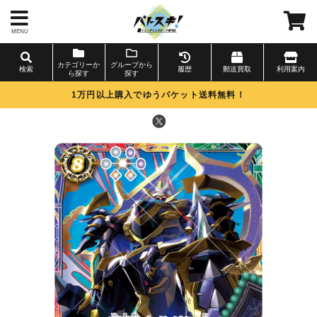
MENU
カテゴリーか
グループから
検索
履歴
郵送買取
利用案内
ら探す
探す
1万円以上購入でゆうパケット送料無料！