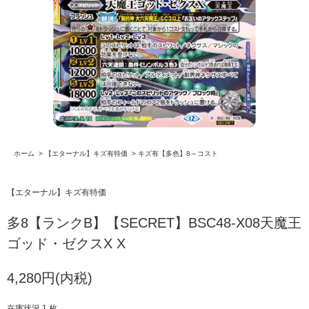
ホーム
>
【エターナル】キズ有特価
>
キズ有【多色】8～コスト
【エターナル】キズ有特価
多8【ランクB】【SECRET】BSC48-X08天魔王
ゴッド・ゼクスX X
4,280円(内税)
在庫状況 1 枚