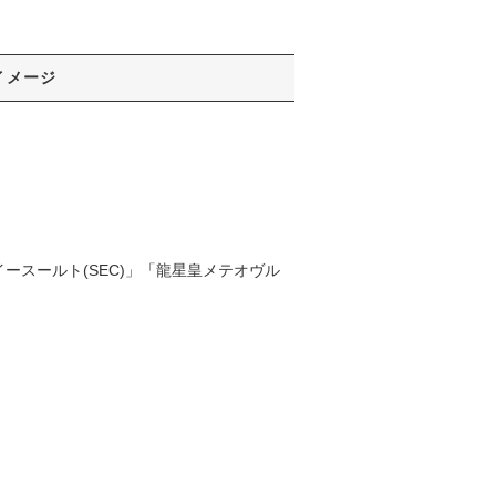
イメージ
イースールト(SEC)」「龍星皇メテオヴル