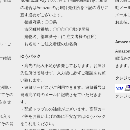
する場
※AmazonPayでのご注文で郵便局留めをご希望
購入時
の場合はAmazonのお届け先住所を下記の通りに
動メー
直す必要がございます。
メール
都道府県：〇〇県
お支払
市区町村番地：〇〇市〇〇郵便局留
建物名、部屋番号：(ご注文者様の住所）
Amazon
ル・ご
お名前：ご注文者様のお名前
Amaz
ゆうパック
ご確認
録済み
・宛先の記入不足が多発しております。お届け
きます
先住所は省略せず、入力後に必ずご確認をお願
クレジ
い致します。
が届い
・追跡サービスがご利用できます。追跡番号は
にてその
発送完了時のメールに記載させていただきま
クレジ
をさせ
す。
・配送トラブルの補償がございます。高額カー
れ入り
ド等をお買い上げの際に不安な方はゆうパック
てその旨
をご利用ください。