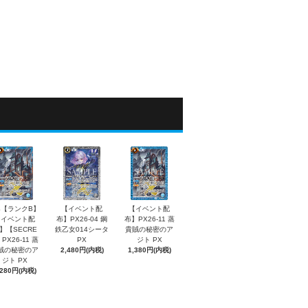
4【ランクB】
【イベント配
【イベント配
【イベント配
布】PX26-04 鋼
布】PX26-11 蒸
】【SECRE
鉄乙女014シータ
貴賊の秘密のア
PX26-11 蒸
PX
ジト PX
賊の秘密のア
2,480円(内税)
1,380円(内税)
ジト PX
,280円(内税)