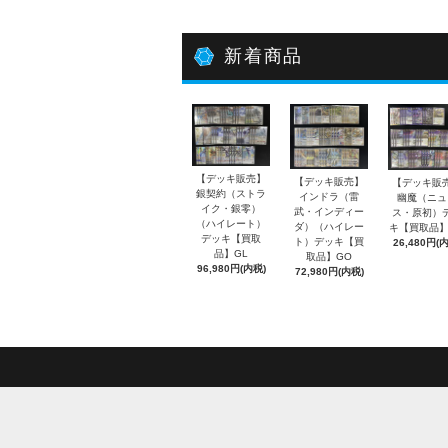
新着商品
【デッキ販売】
【デッキ販売】
【デッキ販
銀契約（ストラ
インドラ（雷
幽魔（ニュ
イク・銀零）
武・インディー
ス・原初）
（ハイレート）
ダ）（ハイレー
キ【買取品】
デッキ【買取
ト）デッキ【買
26,480円(
品】GL
取品】GO
96,980円(内税)
72,980円(内税)