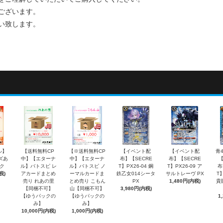
ございます。
い致します。
ル】
【送料無料CP
【※送料無料CP
【イベント配
【イベント配
青
ズあ
中】【エターナ
中】【エターナ
布】【SECRE
布】【SECRE
ク
ル】バトスピ レ
ル】バトスピ ノ
T】PX26-04 鋼
T】PX26-09 ア
布
税)
アカードまとめ
ーマルカードま
鉄乙女014シータ
サルトレーヴ PX
T】
売り れあの里
とめ売り こもん
PX
1,480円(内税)
貴
【同梱不可】
山【同梱不可】
3,980円(内税)
【ゆうパックの
【ゆうパックの
1
み】
み】
10,000円(内税)
1,000円(内税)