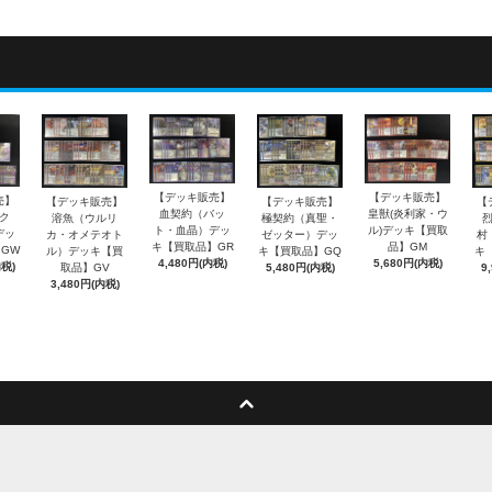
【デッキ販売】
【デッキ販売】
売】
【デッキ販売】
【デッキ販売】
【
血契約（バッ
皇獣(炎利家・ウ
ク
溶魚（ウルリ
極契約（真聖・
ト・血晶）デッ
ル)デッキ【買取
デッ
カ・オメテオト
ゼッター）デッ
村
キ【買取品】GR
品】GM
GW
ル）デッキ【買
キ【買取品】GQ
キ
4,480円(内税)
5,680円(内税)
内税)
取品】GV
5,480円(内税)
9
3,480円(内税)