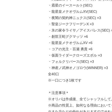
・霜星のイースールト(SEC)
・龍星皇メテオヴルムXV(SEC)
・夜闇の契約神ニュクス(SEC) ×3
・聖皇ジークフリーデンX ×3
・氷の家令ライサ／アイスパレス(SEC) 
・創世王蛇グクマッツ ×6
・龍星皇メテオヴルムXV ×6
・コアの光主・百瀬 勇貴 ×6
・仮面ライダークローズエボル ×3
・フォルクリバース(SEC) ×3
・神産ノ武神オノゴロウ(WINNER) ×3
全40口
※一口につき1枚です
＊注意事項＊
※オリパは作成後、全てシャッフルして
※商品の性質上、如何なる理由において
※また当たりや外れがありますのでそれ