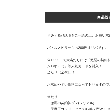
商品説
※必ず商品説明をご一読の上、お買い求
バトルスピリッツの200円オリパです。
全1,000口で大当たりには「激覇の契約神
ムXV(SEC)」等人気カードを封入！
当たりは全40口！
お求めやすい価格になっておりますので
当たり
・激覇の契約神ダン(シリアル)
・天魔王ゴッド・ゼクスX -終ノ型-(SEC