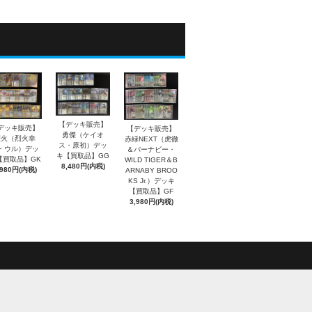
【デッキ販売】
デッキ販売】
【デッキ販売】
勇傑（ケイオ
烈火（烈火幸
赤緑NEXT（虎徹
ス・原初）デッ
・ウル）デッ
＆バーナビー・
キ【買取品】GG
【買取品】GK
WILD TIGER＆B
8,480円(内税)
,980円(内税)
ARNABY BROO
KS Jr.）デッキ
【買取品】GF
3,980円(内税)