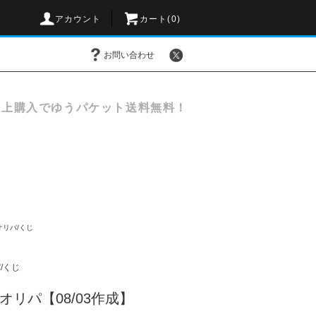
アカウント
カート(
0
)
お問い合わせ
以上購入でゆうパケット送料無料！
オリパ/くじ
/くじ
オリパ【08/03作成】