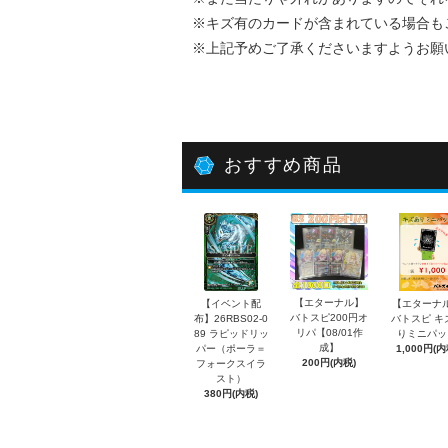
※キズ有のカードが含まれている場合も
※上記予めご了承くださいますようお願
おすすめ商品
【エターナル】
【イベント配
【エターナ
バトスピ200円オ
布】26RBS02-0
バトスピ キ
リパ【08/01作
89 ラピッドリッ
りミニパッ
成】
パー（ポーラ＝
1,000円(内
200円(内税)
フォークスイラ
スト）
380円(内税)