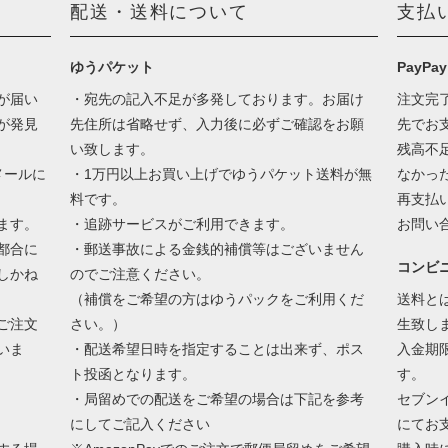
配送・送料について
支払
ゆうパケット
PayPay
が届い
・宛先の記入不足が多発しております。お届け
注文完
が発見
先住所は省略せず、入力後に必ずご確認をお願
先でお
い致します。
残高不
メールに
・1万円以上お買い上げでゆうパケット送料が無
なかっ
料です。
再支払
ます。
・追跡サービスがご利用できます。
お問い
都合に
・郵送事故による金銭的補償等はございません
コンビ
しかね
のでご注意ください。
（補償をご希望の方はゆうパックをご利用くだ
送料と
ご注文
さい。）
生致し
いま
・配送希望日時を指定することは出来ず、ポス
入金期
ト投函となります。
す。
・局留めでの配送をご希望の場合は下記を参考
セブン
にしてご記入ください
にてお