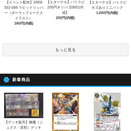
【エターナル】バトスピ
【イベント配布】26RB
【エターナル】バトスピ
200円オリパ【08/01作
S02-089 ラピッドリッパ
キズありミニパック
成】
ー（ポーラ＝フォークス
1,000円(内税)
200円(内税)
イラスト）
380円(内税)
もっと見る
新着商品
【デッキ販売】幽魔（ニ
ュクス・原初）デッキ