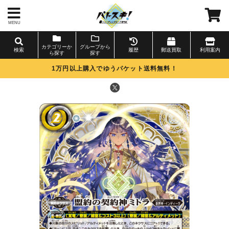
MENU
カテゴリーか
グループから
検索
履歴
郵送買取
利用案内
ら探す
探す
1万円以上購入でゆうパケット送料無料！