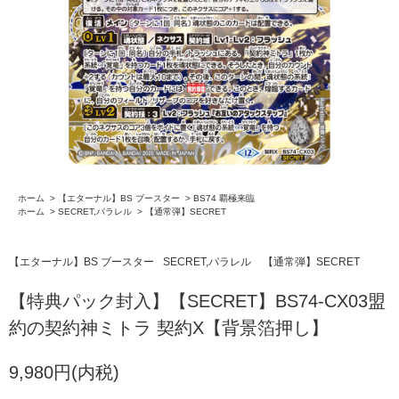
ホーム
>
【エターナル】BS ブースター
>
BS74 覇極来臨
ホーム
>
SECRET,パラレル
>
【通常弾】SECRET
【エターナル】BS ブースター
SECRET,パラレル
【通常弾】SECRET
【特典パック封入】【SECRET】BS74-CX03盟
約の契約神ミトラ 契約X【背景箔押し】
9,980円(内税)