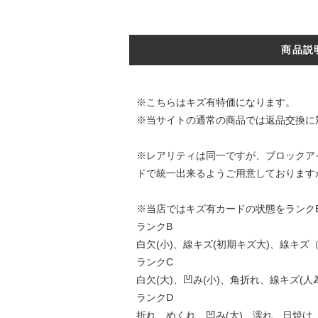
商品説
※こちらはキズ有特価になります。
※当サイトの通常の商品では返品交換に
※レアリティは同一ですが、ブロックアイ
ドで統一出来るようご用意しております
※当店ではキズ有カードの状態をランク
ランクB
白欠(小)、線キズ(初期キズ大)、線キ
ランクC
白欠(大)、凹み(小)、角折れ、線キズ(人
ランクD
折れ、めくれ、凹み(大)、濡れ、日焼け