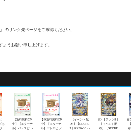
」
のリンク先ページをご確認ください。
すようお願い申し上げます。
ル】
【送料無料CP
【※送料無料CP
【イベント配
黄4【ランクB】
青
ズあ
中】【エターナ
中】【エターナ
布】【SECRE
【イベント配
ク
ル】バトスピ レ
ル】バトスピ ノ
T】PX26-06 ハ
布】【SECRE
布