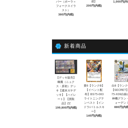
成】
パー（ポーラ＝
1,000円(内
200円(内税)
フォークスイラ
スト）
380円(内税)
新着商品
【デッキ販売】
幽魔（ニュク
黄6【ランクB】
白8【ランク
ス・原初）デッ
【イベント配
【SECRET
キ【週末ガチデ
布】BS75-083
75-X09白
ッキ】【ハイレ
ライトニングテ
神機グラン
ート】【買取
ンペスト【イン
ォーデン 
品】ZZ
ドラ/バトルスキ
880円(内税
199,800円(内税)
ー】
140円(内税)