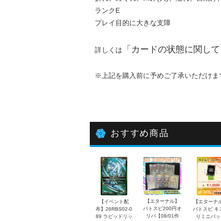
ランクE
プレイ目的に大きな支障
「
カードの状態に関して
詳しくは
※上記を購入前に予めご了承いただけま
おすすめ商品
【エターナル】
【イベント配
【エターナ
バトスピ200円オ
布】26RBS02-0
バトスピ キ
リパ【08/01作
89 ラピッドリッ
りミニパッ