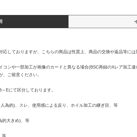
明
対応しておりますが、こちらの商品は性質上、商品の交換や返品等には
コンや一部加工が画像のカードと異なる場合(BSC再録のXレア加工違
が、ご留意ください。
B～Eにて区分しております。
ズ（人為的)、スレ、使用感による反り、ホイル加工の継ぎ目、等
為的大きめ)、等
、等