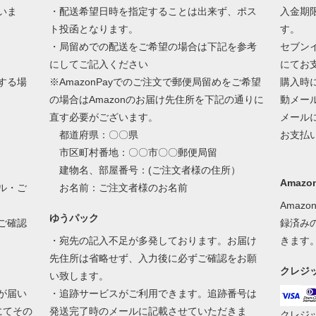
いま
・配送希望日時を指定することは出来ず、ポス
入金期
ト投函となります。
す。
・局留めでの配送をご希望の場合は下記を参考
セブン
にしてご記入ください
にてお
する場
※AmazonPayでのご注文で郵便局留めをご希望
購入時
の場合はAmazonのお届け先住所を下記の通りに
動メー
直す必要がございます。
メール
都道府県：〇〇県
お支払
市区町村番地：〇〇市〇〇郵便局留
建物名、部屋番号：(ご注文者様の住所）
Amazon
ル・ご
お名前：ご注文者様のお名前
Amaz
ゆうパック
ご確認
録済み
・宛先の記入不足が多発しております。お届け
きます
先住所は省略せず、入力後に必ずご確認をお願
クレジ
い致します。
が届い
・追跡サービスがご利用できます。追跡番号は
にてその
発送完了時のメールに記載させていただきま
クレジ