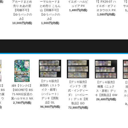
税)
アカードまとめ
ーマルカードま
イエボ・ハルピ
T】PX26-07 ハ
T】
売り れあの里
とめ売り こもん
ュイア PX
イエボ・オフィ
サル
【同梱不可】
山【同梱不可】
1,480円(内税)
オタウロス PX
1
【ゆうパックの
【ゆうパックの
1,080円(内税)
み】
み】
10,000円(内税)
1,000円(内税)
【デッキ販売】
【デッキ販売】
【デッキ販売】
【
銀契約（ストラ
C】
緑8【ランクC】
インドラ（雷
幽魔（ニュク
イク・銀零）
】BS
【SECRET】BS
武・インディー
ス・原初）デッ
カ
（ハイレート）
銀の翼
71-NX02反逆の
ダ）（ハイレー
キ【買取品】GW
ル
デッキ【買取
・ウ
翼ハルマキス NX
ト）デッキ【買
26,480円(内税)
品】GL
X
2,780円(内税)
取品】GO
3
96,980円(内税)
)
72,980円(内税)