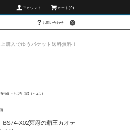
アカウント
カート(
0
)
お問い合わせ
以上購入でゆうパケット送料無料！
ズ有特価
>
キズ有【紫】8～コスト
価
BS74-X02冥府の覇王カオテ