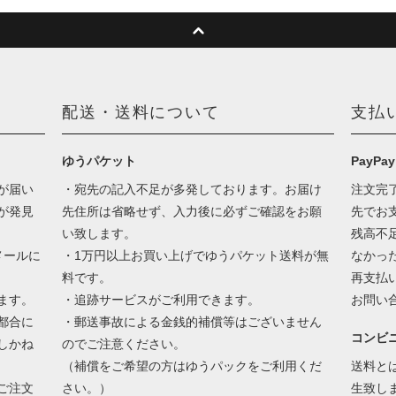
配送・送料について
支払
ゆうパケット
PayPay
が届い
・宛先の記入不足が多発しております。お届け
注文完
が発見
先住所は省略せず、入力後に必ずご確認をお願
先でお
い致します。
残高不
メールに
・1万円以上お買い上げでゆうパケット送料が無
なかっ
料です。
再支払
ます。
・追跡サービスがご利用できます。
お問い
都合に
・郵送事故による金銭的補償等はございません
コンビ
しかね
のでご注意ください。
（補償をご希望の方はゆうパックをご利用くだ
送料と
ご注文
さい。）
生致し