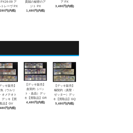
PX26-09 ア
貴賊の秘密のア
ア PX
トレーヴ PX
ジト PX
3,480円(内税)
,280円(内税)
1,480円(内税)
【デッキ販売】
デッキ販売】
【デッキ販売】
血契約（バッ
溶魚（ウルリ
極契約（真聖・
ト・血晶）デッ
・オメテオト
ゼッター）デッ
キ【買取品】GR
）デッキ【買
キ【買取品】GQ
4,480円(内税)
取品】GV
5,480円(内税)
,480円(内税)