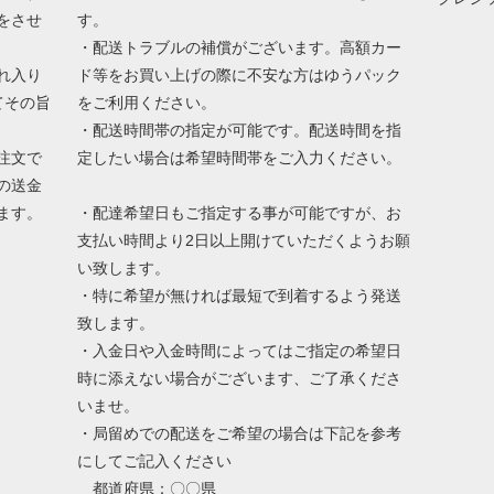
をさせ
す。
・配送トラブルの補償がございます。高額カー
れ入り
ド等をお買い上げの際に不安な方はゆうパック
てその旨
をご利用ください。
・配送時間帯の指定が可能です。配送時間を指
注文で
定したい場合は希望時間帯をご入力ください。
の送金
ます。
・配達希望日もご指定する事が可能ですが、お
支払い時間より2日以上開けていただくようお願
い致します。
・特に希望が無ければ最短で到着するよう発送
致します。
・入金日や入金時間によってはご指定の希望日
時に添えない場合がございます、ご了承くださ
いませ。
・局留めでの配送をご希望の場合は下記を参考
にしてご記入ください
都道府県：〇〇県