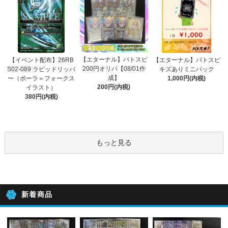
【エターナル】バトスピ
【イベント配布】26RB
【エターナル】バトスピ
200円オリパ【08/01作
S02-089 ラピッドリッパ
キズありミニパック
成】
ー（ポーラ＝フォークス
1,000円(内税)
200円(内税)
イラスト）
380円(内税)
もっと見る
新着商品