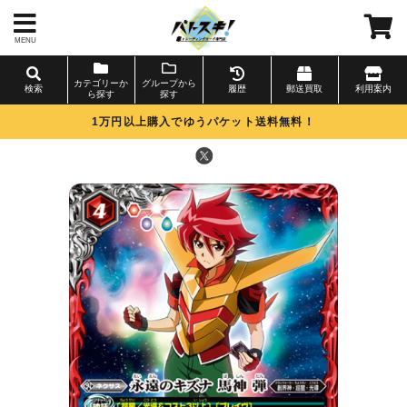
MENU
カテゴリーか
グループから
検索
履歴
郵送買取
利用案内
ら探す
探す
1万円以上購入でゆうパケット送料無料！