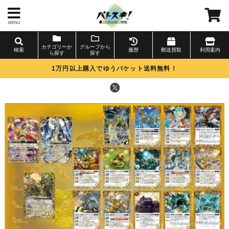
MENU
カテゴリーか
グループから
検索
履歴
郵送買取
利用案内
ら探す
探す
1万円以上購入でゆうパケット送料無料！