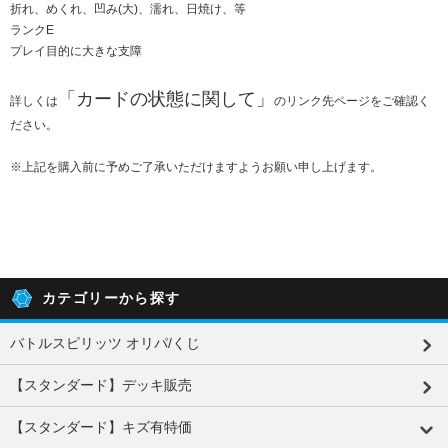
折れ、めくれ、凹み(大)、濡れ、日焼け、等
ランクE
プレイ目的に大きな支障
「
カードの状態に関して
」
詳しくは
のリンク先ページをご確認く
ださい。
※上記を購入前に予めご了承いただけますようお願い申し上げます。
カテゴリーから探す
バトルスピリッツ オリパ/くじ
【スタンダード】デッキ販売
【スタンダード】キズ有特価