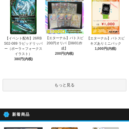
【エターナル】バトスピ
【イベント配布】26RB
【エターナル】バトスピ
200円オリパ【08/01作
S02-089 ラピッドリッパ
キズありミニパック
成】
ー（ポーラ＝フォークス
1,000円(内税)
200円(内税)
イラスト）
380円(内税)
もっと見る
新着商品