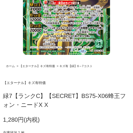
ホーム
>
【エターナル】キズ有特価
>
キズ有【緑】6～7コスト
【エターナル】キズ有特価
緑7【ランクC】【SECRET】BS75-X06蜂王フ
ォン・ニードX X
1,280円(内税)
在庫状況 1 枚