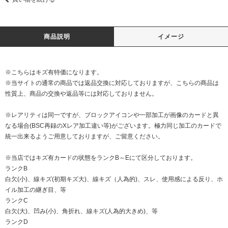
商品説明
イメージ
※こちらはキズ有特価になります。
※当サイトの通常の商品では返品交換に対応しておりますが、こちらの商品は
性質上、商品の交換や返品等には対応しておりません。
※レアリティは同一ですが、ブロックアイコンや一部加工が画像のカードと異
なる場合(BSC再録のXレア加工違い等)がございます。極力同じ加工のカードで
統一出来るようご用意しておりますが、ご留意ください。
※当店ではキズ有カードの状態をランクB～Eにて区分しております。
ランクB
白欠(小)、線キズ(初期キズ大)、線キズ（人為的)、スレ、使用感による反り、ホ
イル加工の継ぎ目、等
ランクC
白欠(大)、凹み(小)、角折れ、線キズ(人為的大きめ)、等
ランクD