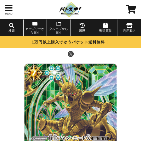
MENU
カテゴリーか
グループから
検索
履歴
郵送買取
利用案内
ら探す
探す
1万円以上購入でゆうパケット送料無料！