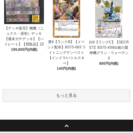
【デッキ販売】幽魔（ニ
ュクス・原初）デッキ
【週末ガチデッキ】【ハ
黄6【ランクB】【イベ
白8【ランクC】【SECR
イレート】【買取品】ZZ
ント配布】BS75-083 ラ
ET】BS75-X09白銀の翼
199,800円(内税)
イトニングテンペスト
神機グラン・ウォーデン
【インドラ/バトルスキ
X
ー】
880円(内税)
140円(内税)
もっと見る