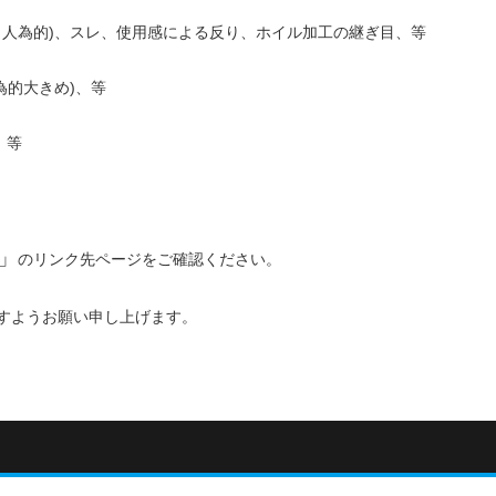
ズ（人為的)、スレ、使用感による反り、ホイル加工の継ぎ目、等
為的大きめ)、等
、等
」
のリンク先ページをご確認ください。
すようお願い申し上げます。