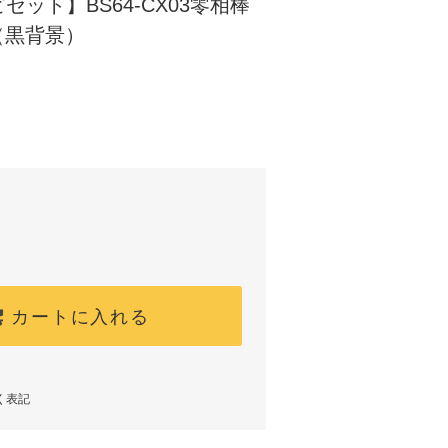
ット】BS64-CX03零相棒
（黒背景）
カートに入れる
く表記