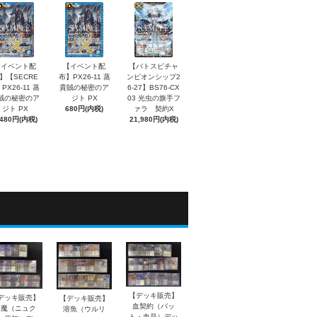
【イベント配
【イベント配
【バトスピチャ
】【SECRE
布】PX26-11 蒸
ンピオンシップ2
PX26-11 蒸
貴賊の秘密のア
6-27】BS76-CX
賊の秘密のア
ジト PX
03 光虫の旗手フ
ジト PX
680円(内税)
ァラ 契約X
,480円(内税)
21,980円(内税)
【デッキ販売】
デッキ販売】
【デッキ販売】
血契約（バッ
幽魔（ニュク
溶魚（ウルリ
ト・血晶）デッ