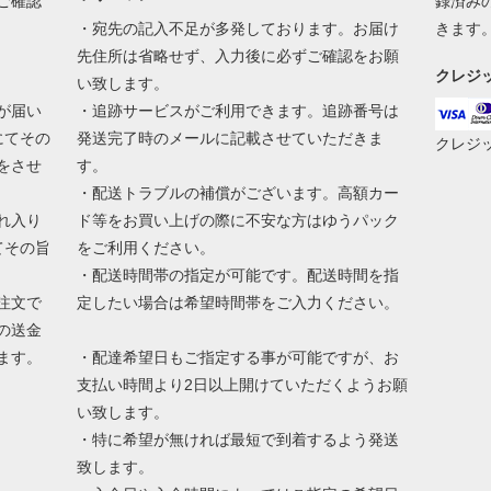
ご確認
録済み
・宛先の記入不足が多発しております。お届け
きます
先住所は省略せず、入力後に必ずご確認をお願
クレジ
い致します。
が届い
・追跡サービスがご利用できます。追跡番号は
にてその
発送完了時のメールに記載させていただきま
クレジ
をさせ
す。
・配送トラブルの補償がございます。高額カー
れ入り
ド等をお買い上げの際に不安な方はゆうパック
てその旨
をご利用ください。
・配送時間帯の指定が可能です。配送時間を指
注文で
定したい場合は希望時間帯をご入力ください。
の送金
ます。
・配達希望日もご指定する事が可能ですが、お
支払い時間より2日以上開けていただくようお願
い致します。
・特に希望が無ければ最短で到着するよう発送
致します。