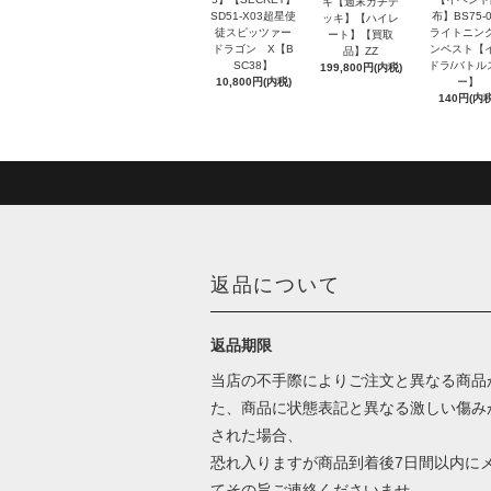
キ【週末ガチデ
SD51-X03超星使
布】BS75-0
ッキ】【ハイレ
徒スピッツァー
ライトニン
ート】【買取
ドラゴン X【B
ンペスト【
品】ZZ
SC38】
ドラ/バトル
199,800円(内税)
10,800円(内税)
ー】
140円(内税
返品について
返品期限
当店の不手際によりご注文と異なる商品
た、商品に状態表記と異なる激しい傷み
された場合、
恐れ入りますが商品到着後7日間以内に
てその旨ご連絡くださいませ。