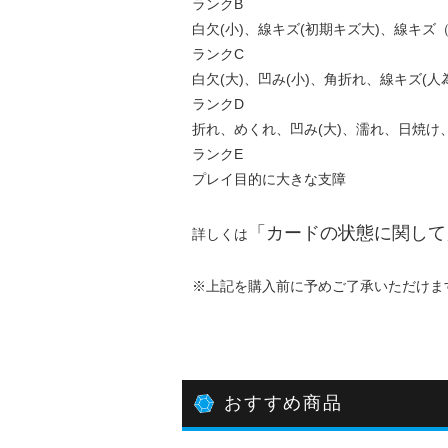
ランクB
白欠(小)、線キズ(初期キズ大)、線キ
ランクC
白欠(大)、凹み(小)、角折れ、線キズ(人
ランクD
折れ、めくれ、凹み(大)、濡れ、日焼け
ランクE
プレイ目的に大きな支障
「
カードの状態に関して
詳しくは
※上記を購入前に予めご了承いただけま
おすすめ商品