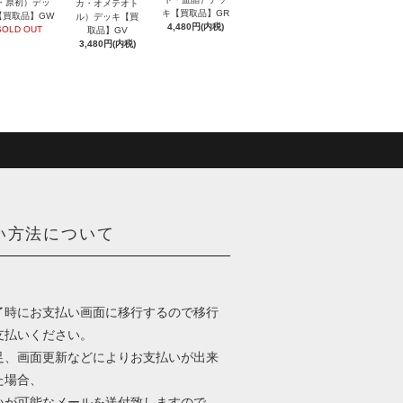
・原初）デッ
カ・オメテオト
キ【買取品】GR
【買取品】GW
ル）デッキ【買
4,480円(内税)
SOLD OUT
取品】GV
3,480円(内税)
い方法について
了時にお支払い画面に移行するので移行
支払いください。
足、画面更新などによりお支払いが出来
た場合、
いが可能なメールを送付致しますので、