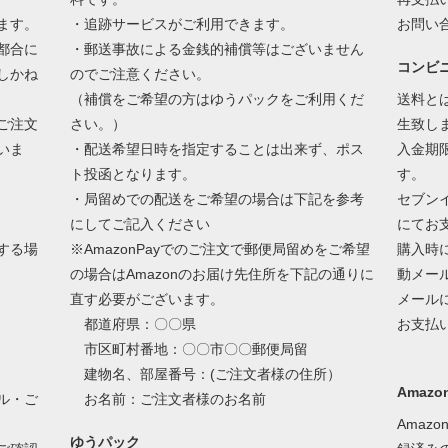
ます。
・追跡サービスがご利用できます。
お問い
都合に
・郵送事故による金銭的補償等はございません
コンビ
しかね
のでご注意ください。
（補償をご希望の方はゆうパックをご利用くだ
送料と
ご注文
さい。）
生致し
いま
・配送希望日時を指定することは出来ず、ポス
入金期
ト投函となります。
す。
・局留めでの配送をご希望の場合は下記を参考
セブン
にしてご記入ください
にてお
する場
※AmazonPayでのご注文で郵便局留めをご希望
購入時
の場合はAmazonのお届け先住所を下記の通りに
動メー
直す必要がございます。
メール
都道府県：〇〇県
お支払
市区町村番地：〇〇市〇〇郵便局留
建物名、部屋番号：(ご注文者様の住所）
Amazon
ル・ご
お名前：ご注文者様のお名前
Amaz
ゆうパック