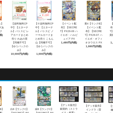
ル】
【送料無料CP
【※送料無料CP
【イベント配
黄4【ランクB】
ズあ
中】【エターナ
中】【エターナ
布】【SECRE
【イベント配
布
ク
ル】バトスピ レ
ル】バトスピ ノ
T】PX26-06 ハ
布】【SECRE
T】
税)
アカードまとめ
ーマルカードま
イエボ・ハルピ
T】PX26-07 ハ
貴
売り れあの里
とめ売り こもん
ュイア PX
イエボ・オフィ
【同梱不可】
山【同梱不可】
1,480円(内税)
オタウロス PX
1
【ゆうパックの
【ゆうパックの
1,080円(内税)
み】
み】
10,000円(内税)
1,000円(内税)
【デッキ販売】
【デッキ販売】
【
銀契約（ストラ
B】
白8【ランクC】
緑8【ランクC】
インドラ（雷
イク・銀零）
配
【SECRET】BS
【SECRET】BS