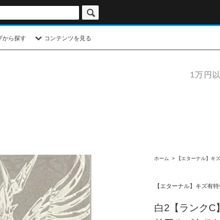
プから探す
コンテンツを見る
1万円
ホーム
>
【エターナル】キ
【エターナル】キズ有特
白2【ランクC】【