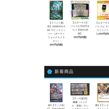
【エターナル】
【イベント配
【エターナ
バトスピ200円オ
布】26RBS02-0
バトスピ キ
リパ【08/01作
89 ラピッドリッ
りミニパッ
成】
パー（ポーラ＝
1,000円(内
200円(内税)
フォークスイラ
スト）
380円(内税)
新着商品
【デッキ販売】
幽魔（ニュク
多6【ランクB1
黄6【ランク
ス・原初）デッ
5】【SECRET】
【イベント