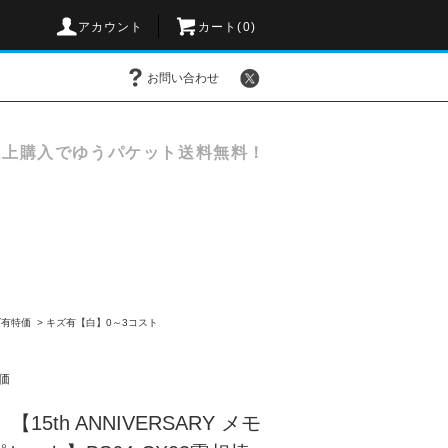
アカウント
カート(
0
)
お問い合わせ
以上購入でゆうパケット送料無料！
ズ有特価
>
キズ有【白】0～3コスト
価
15th ANNIVERSARY メモ