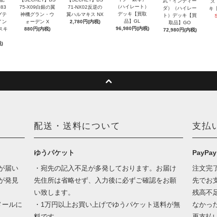
武・インディー
ス
（ハイレート）
83
75-X09白銀の翼
71-NX02反逆の
ダ）（ハイレー
キ
デッキ【買取
グテ
神機グラン・ウ
翼ハルマキス NX
ト）デッキ【買
品】GL
イン
ォーデン X
2,780円(内税)
取品】GO
96,980円(内税)
スキ
880円(内税)
72,980円(内税)
)
配送・送料について
支払
ゆうパケット
PayPay
が届い
・宛先の記入不足が多発しております。お届け
注文完
が発見
先住所は省略せず、入力後に必ずご確認をお願
先でお
い致します。
残高不
メールに
・1万円以上お買い上げでゆうパケット送料が無
なかっ
料です。
再支払