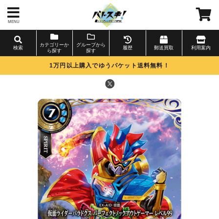
MENU
カテゴリーか
グループから
検索
履歴
郵送買取
利用案内
ら探す
探す
1万円以上購入でゆうパケット送料無料！