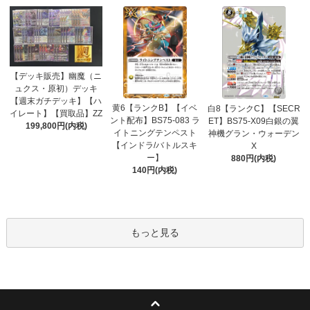
【デッキ販売】幽魔（ニ
ュクス・原初）デッキ
【週末ガチデッキ】【ハ
黄6【ランクB】【イベ
白8【ランクC】【SECR
イレート】【買取品】ZZ
ント配布】BS75-083 ラ
ET】BS75-X09白銀の翼
199,800円(内税)
イトニングテンペスト
神機グラン・ウォーデン
【インドラ/バトルスキ
X
ー】
880円(内税)
140円(内税)
もっと見る