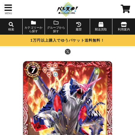
MENU
カテゴリーか
グループから
検索
履歴
郵送買取
利用案内
ら探す
探す
1万円以上購入でゆうパケット送料無料！