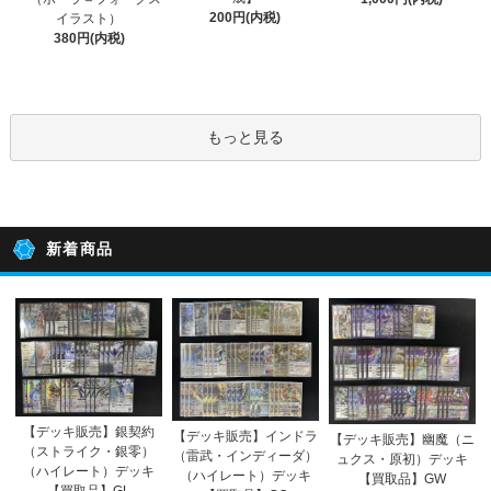
200円(内税)
イラスト）
380円(内税)
もっと見る
新着商品
【デッキ販売】銀契約
【デッキ販売】インドラ
【デッキ販売】幽魔（ニ
（ストライク・銀零）
（雷武・インディーダ）
ュクス・原初）デッキ
（ハイレート）デッキ
（ハイレート）デッキ
【買取品】GW
【買取品】GL