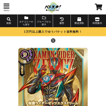
MENU
カテゴリーか
グループから
検索
履歴
郵送買取
利用案内
ら探す
探す
1万円以上購入でゆうパケット送料無料！