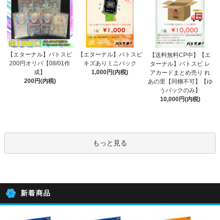
【エターナル】バトスピ
【エターナル】バトスピ
【送料無料CP中】【エ
200円オリパ【08/01作
キズありミニパック
ターナル】バトスピ レ
成】
1,000円(内税)
アカードまとめ売り れ
200円(内税)
あの里【同梱不可】【ゆ
うパックのみ】
10,000円(内税)
もっと見る
新着商品