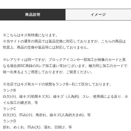
商品説明
イメージ
※こちらはキズ有特価になります。
※当サイトの通常の商品では返品交換に対応しておりますが、こちらの商品は
性質上、商品の交換や返品等には対応しておりません。
※レアリティは同一ですが、ブロックアイコンや一部加工が画像のカードと異
なる場合(BSC再録のXレア加工違い等)がございます。極力同じ加工のカードで
統一出来るようご用意しておりますが、ご留意ください。
※当店ではキズ有カードの状態をランクB～Eにて区分しております。
ランクB
白欠(小)、線キズ(初期キズ大)、線キズ（人為的)、スレ、使用感による反り、ホ
イル加工の継ぎ目、等
ランクC
白欠(大)、凹み(小)、角折れ、線キズ(人為的大きめ)、等
ランクD
折れ、めくれ、凹み(大)、濡れ、日焼け、等