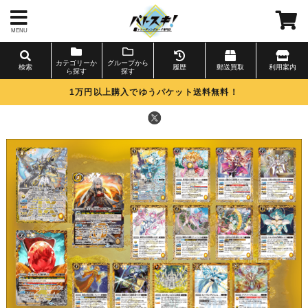
MENU
カテゴリーか
グループから
検索
履歴
郵送買取
利用案内
ら探す
探す
1万円以上購入でゆうパケット送料無料！