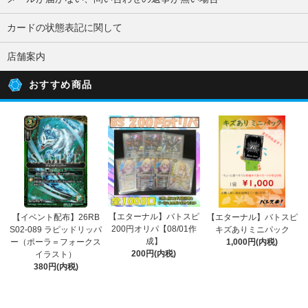
カードの状態表記に関して
店舗案内
おすすめ商品
【エターナル】バトスピ
【イベント配布】26RB
【エターナル】バトスピ
200円オリパ【08/01作
S02-089 ラピッドリッパ
キズありミニパック
成】
ー（ポーラ＝フォークス
1,000円(内税)
200円(内税)
イラスト）
380円(内税)