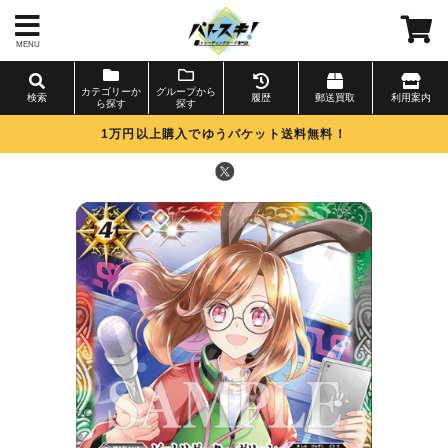
MENU
カテゴリーか
グループから
検索
履歴
郵送買取
利用案内
ら探す
探す
1万円以上購入でゆうパケット送料無料！