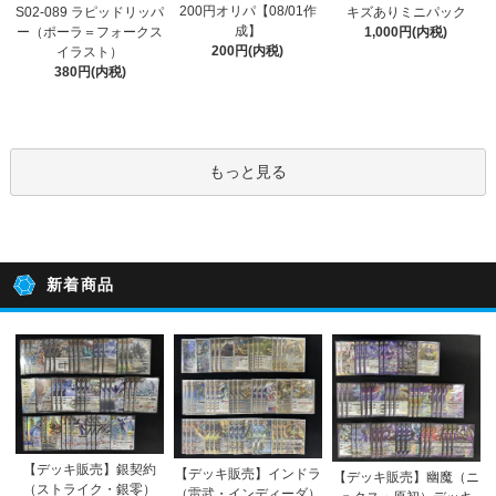
200円オリパ【08/01作
S02-089 ラピッドリッパ
キズありミニパック
成】
ー（ポーラ＝フォークス
1,000円(内税)
200円(内税)
イラスト）
380円(内税)
もっと見る
新着商品
【デッキ販売】銀契約
【デッキ販売】インドラ
【デッキ販売】幽魔（ニ
（ストライク・銀零）
（雷武・インディーダ）