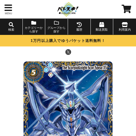
MENU
カテゴリーか
グループから
検索
履歴
郵送買取
利用案内
ら探す
探す
1万円以上購入でゆうパケット送料無料！