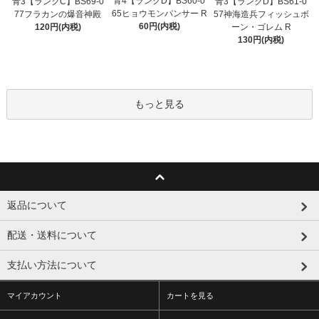
青4【ランクD】BS60-0
青3【ランクC】BS69-0
青3【ランクD】BS61-0
65ヒョウモンパンサー R
77フラカンの爆音神殿
57神海造兵フィッシュボ
60円(内税)
120円(内税)
ーン・ゴレム R
130円(内税)
もっと見る
返品について
配送・送料について
支払い方法について
マイアカウント
カートを見る