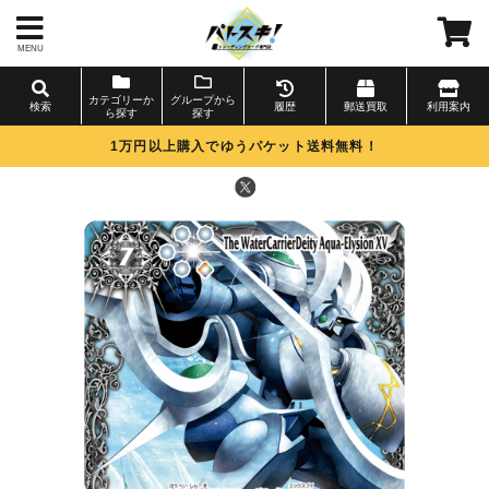
MENU
カテゴリーか
グループから
検索
履歴
郵送買取
利用案内
ら探す
探す
1万円以上購入でゆうパケット送料無料！