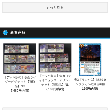
もっと見る
新着商品
【デッキ販売】無魔（デ
【デッキ販売】仮面ライ
青3【ランクC】BS69-0
ィオニュソス・オリン）
ダーガヴ デッキ【買取
77フラカンの爆音神殿
デッキ【買取品】NL
品】NO
120円(内税)
2,180円(内税)
7,480円(内税)