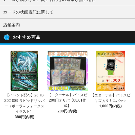
カードの状態表記に関して
店舗案内
おすすめ商品
【エターナル】バトスピ
【イベント配布】26RB
【エターナル】バトスピ
200円オリパ【08/01作
S02-089 ラピッドリッパ
キズありミニパック
成】
ー（ポーラ＝フォークス
1,000円(内税)
200円(内税)
イラスト）
380円(内税)