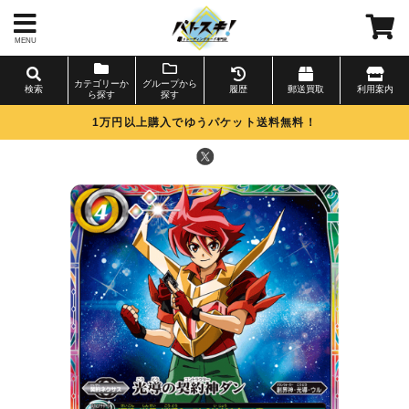
MENU
カテゴリーか
グループから
検索
履歴
郵送買取
利用案内
ら探す
探す
1万円以上購入でゆうパケット送料無料！