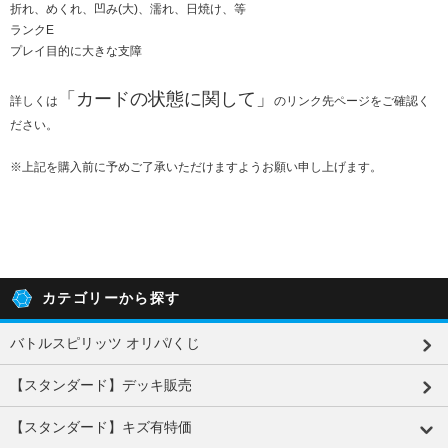
折れ、めくれ、凹み(大)、濡れ、日焼け、等
ランクE
プレイ目的に大きな支障
「
カードの状態に関して
」
詳しくは
のリンク先ページをご確認く
ださい。
※上記を購入前に予めご了承いただけますようお願い申し上げます。
カテゴリーから探す
バトルスピリッツ オリパ/くじ
【スタンダード】デッキ販売
【スタンダード】キズ有特価