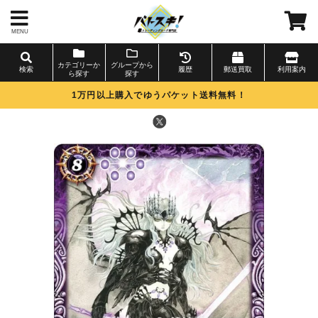
MENU
カテゴリーか
グループから
検索
履歴
郵送買取
利用案内
ら探す
探す
1万円以上購入でゆうパケット送料無料！