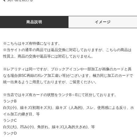
商品説明
イメージ
※こちらはキズ有特価になります。
※当サイトの通常の商品では返品交換に対応しておりますが、こちらの商品は
性質上、商品の交換や返品等には対応しておりません。
※レアリティは同一ですが、ブロックアイコンや一部加工が画像のカードと異
なる場合(BSC再録のXレア加工違い等)がございます。極力同じ加工のカードで
統一出来るようご用意しておりますが、ご留意ください。
※当店ではキズ有カードの状態をランクB～Eにて区分しております。
ランクB
白欠(小)、線キズ(初期キズ大)、線キズ（人為的)、スレ、使用感による反り、ホ
イル加工の継ぎ目、等
ランクC
白欠(大)、凹み(小)、角折れ、線キズ(人為的大きめ)、等
ランクD