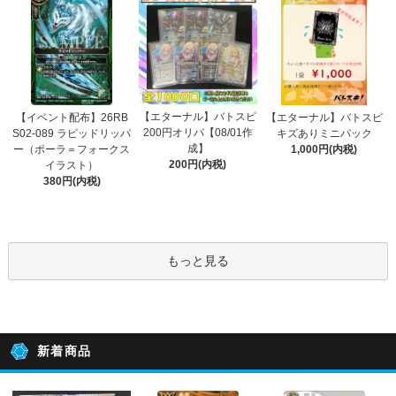
【エターナル】バトスピ
【イベント配布】26RB
【エターナル】バトスピ
200円オリパ【08/01作
S02-089 ラピッドリッパ
キズありミニパック
成】
ー（ポーラ＝フォークス
1,000円(内税)
200円(内税)
イラスト）
380円(内税)
もっと見る
新着商品