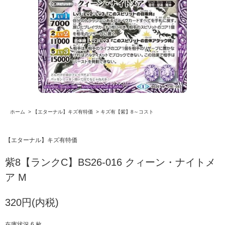
ホーム
>
【エターナル】キズ有特価
>
キズ有【紫】8～コスト
【エターナル】キズ有特価
紫8【ランクC】BS26-016 クィーン・ナイトメ
ア M
320円(内税)
在庫状況 6 枚