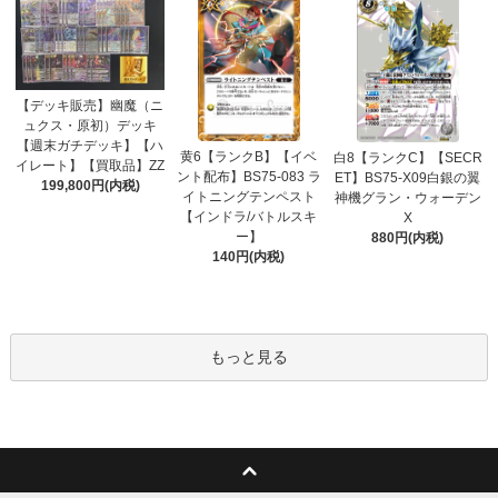
【デッキ販売】幽魔（ニ
ュクス・原初）デッキ
【週末ガチデッキ】【ハ
黄6【ランクB】【イベ
白8【ランクC】【SECR
イレート】【買取品】ZZ
ント配布】BS75-083 ラ
ET】BS75-X09白銀の翼
199,800円(内税)
イトニングテンペスト
神機グラン・ウォーデン
【インドラ/バトルスキ
X
ー】
880円(内税)
140円(内税)
もっと見る