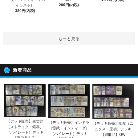
200円(内税)
イラスト）
380円(内税)
もっと見る
新着商品
【デッキ販売】銀契約
【デッキ販売】インドラ
【デッキ販売】幽魔（ニ
（ストライク・銀零）
（雷武・インディーダ）
ュクス・原初）デッキ
（ハイレート）デッキ
（ハイレート）デッキ
【買取品】GW
【買取品】GL