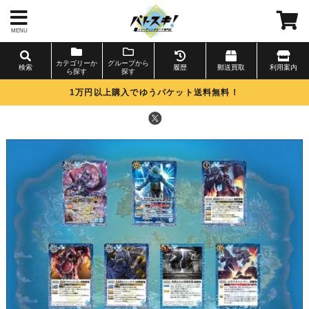
MENU
カテゴリーか
グループから
検索
履歴
郵送買取
利用案内
ら探す
探す
1万円以上購入でゆうパケット送料無料！