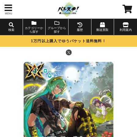
MENU
カテゴリーか
グループから
検索
履歴
郵送買取
利用案内
ら探す
探す
1万円以上購入でゆうパケット送料無料！