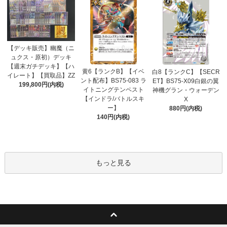
【デッキ販売】幽魔（ニ
ュクス・原初）デッキ
【週末ガチデッキ】【ハ
黄6【ランクB】【イベ
白8【ランクC】【SECR
イレート】【買取品】ZZ
ント配布】BS75-083 ラ
ET】BS75-X09白銀の翼
199,800円(内税)
イトニングテンペスト
神機グラン・ウォーデン
【インドラ/バトルスキ
X
ー】
880円(内税)
140円(内税)
もっと見る