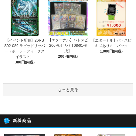
【エターナル】バトスピ
【イベント配布】26RB
【エターナル】バトスピ
200円オリパ【08/01作
S02-089 ラピッドリッパ
キズありミニパック
成】
ー（ポーラ＝フォークス
1,000円(内税)
200円(内税)
イラスト）
380円(内税)
もっと見る
新着商品