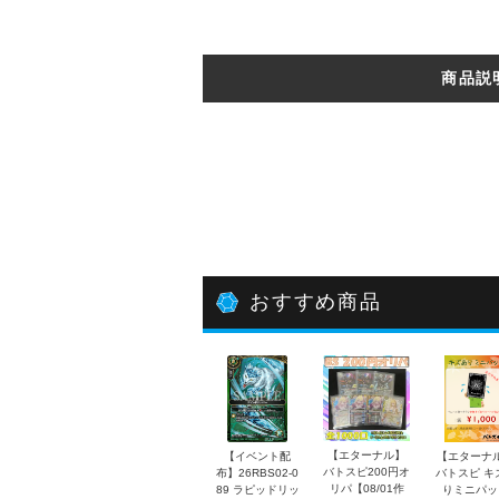
商品説
おすすめ商品
【エターナル】
【イベント配
【エターナ
バトスピ200円オ
布】26RBS02-0
バトスピ キ
リパ【08/01作
89 ラピッドリッ
りミニパッ