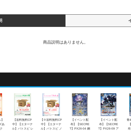
明
商品説明はありません。
ル】
【送料無料CP
【※送料無料CP
【イベント配
【イベント配
青
ズあ
中】【エターナ
中】【エターナ
布】【SECRE
布】【SECRE
ク
ル】バトスピ レ
ル】バトスピ ノ
T】PX26-04 鋼
T】PX26-09 ア
布