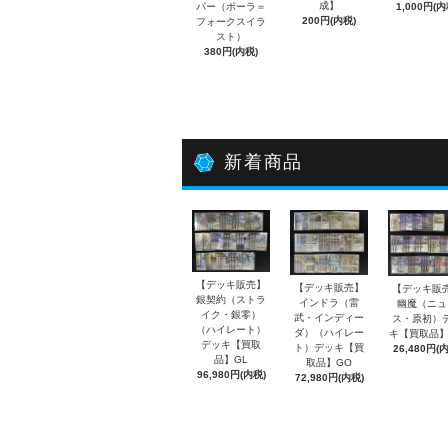
成】
パー（ポーラ＝
1,000円(内
200円(内税)
フォークスイラ
スト）
380円(内税)
新着商品
【デッキ販売】
【デッキ販売】
【デッキ販
銀契約（ストラ
インドラ（雷
幽魔（ニュ
イク・銀零）
武・インディー
ス・原初）
（ハイレート）
ダ）（ハイレー
キ【買取品】
デッキ【買取
ト）デッキ【買
26,480円(
品】GL
取品】GO
96,980円(内税)
72,980円(内税)