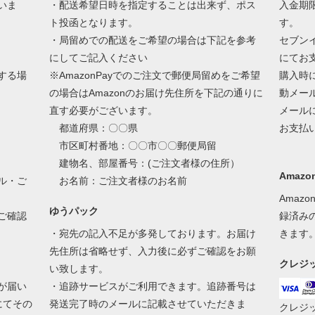
いま
・配送希望日時を指定することは出来ず、ポス
入金期
ト投函となります。
す。
・局留めでの配送をご希望の場合は下記を参考
セブン
にしてご記入ください
にてお
する場
※AmazonPayでのご注文で郵便局留めをご希望
購入時
の場合はAmazonのお届け先住所を下記の通りに
動メー
直す必要がございます。
メール
都道府県：〇〇県
お支払
市区町村番地：〇〇市〇〇郵便局留
建物名、部屋番号：(ご注文者様の住所）
Amazon
ル・ご
お名前：ご注文者様のお名前
Amaz
ゆうパック
ご確認
録済み
・宛先の記入不足が多発しております。お届け
きます
先住所は省略せず、入力後に必ずご確認をお願
クレジ
い致します。
が届い
・追跡サービスがご利用できます。追跡番号は
にてその
発送完了時のメールに記載させていただきま
クレジ