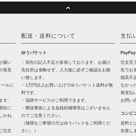
配送・送料について
支払
ゆうパケット
PayPay
が届い
・宛先の記入不足が多発しております。お届け
注文完
が発見
先住所は省略せず、入力後に必ずご確認をお願
先でお
い致します。
残高不
メールに
・1万円以上お買い上げでゆうパケット送料が無
なかっ
料です。
再支払
ます。
・追跡サービスがご利用できます。
お問い
都合に
・郵送事故による金銭的補償等はございません
コンビ
しかね
のでご注意ください。
（補償をご希望の方はゆうパックをご利用くだ
送料と
ご注文
さい。）
生致し