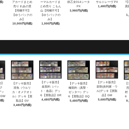
税)
アカードまとめ
ーマルカードま
鉄乙女014シータ
サルトレーヴ PX
T】
売り れあの里
とめ売り こもん
PX
1,480円(内税)
貴
【同梱不可】
山【同梱不可】
3,980円(内税)
【ゆうパックの
【ゆうパックの
1
み】
み】
10,000円(内税)
1,000円(内税)
【デッキ販売】
【デッキ販売】
売】
【デッキ販売】
【デッキ販売】
【
血契約（バッ
皇獣(炎利家・ウ
ク
溶魚（ウルリ
極契約（真聖・
ト・血晶）デッ
ル)デッキ【買取
デッ
カ・オメテオト
ゼッター）デッ
村
キ【買取品】GR
品】GM
GW
ル）デッキ【買
キ【買取品】GQ
キ
4,480円(内税)
5,680円(内税)
内税)
取品】GV
5,480円(内税)
9
3,480円(内税)