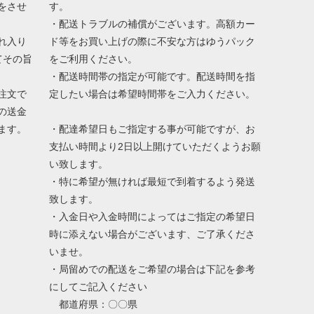
をさせ
す。
・配送トラブルの補償がございます。高額カー
れ入り
ド等をお買い上げの際に不安な方はゆうパック
てその旨
をご利用ください。
・配送時間帯の指定が可能です。配送時間を指
注文で
定したい場合は希望時間帯をご入力ください。
の送金
ます。
・配達希望日もご指定する事が可能ですが、お
支払い時間より2日以上開けていただくようお願
い致します。
・特に希望が無ければ最短で到着するよう発送
致します。
・入金日や入金時間によってはご指定の希望日
時に添えない場合がございます、ご了承くださ
いませ。
・局留めでの配送をご希望の場合は下記を参考
にしてご記入ください
都道府県：〇〇県