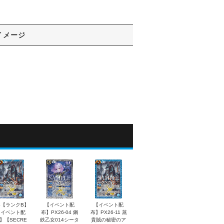
イメージ
4【ランクB】
【イベント配
【イベント配
【イベント配
布】PX26-04 鋼
布】PX26-11 蒸
】【SECRE
鉄乙女014シータ
貴賊の秘密のア