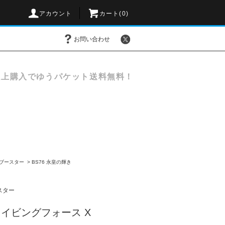
アカウント
カート(
0
)
お問い合わせ
以上購入でゆうパケット送料無料！
 ブースター
>
BS76 永皇の輝き
スター
 ドライビングフォース X