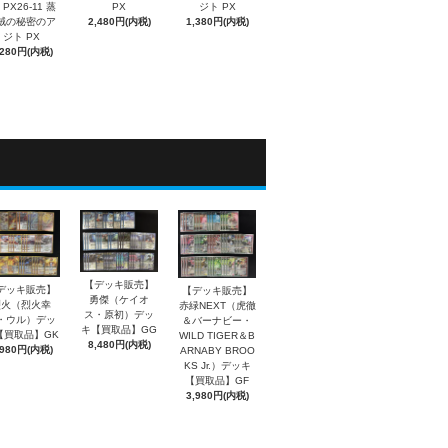
PX26-11 蒸
PX
ジト PX
賊の秘密のア
2,480円(内税)
1,380円(内税)
ジト PX
,280円(内税)
【デッキ販売】
デッキ販売】
【デッキ販売】
勇傑（ケイオ
烈火（烈火幸
赤緑NEXT（虎徹
ス・原初）デッ
・ウル）デッ
＆バーナビー・
キ【買取品】GG
【買取品】GK
WILD TIGER＆B
8,480円(内税)
,980円(内税)
ARNABY BROO
KS Jr.）デッキ
【買取品】GF
3,980円(内税)