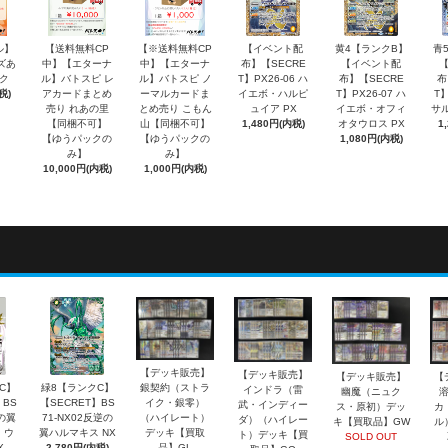
ル】
【送料無料CP
【※送料無料CP
【イベント配
黄4【ランクB】
青
ズあ
中】【エターナ
中】【エターナ
布】【SECRE
【イベント配
ク
ル】バトスピ レ
ル】バトスピ ノ
T】PX26-06 ハ
布】【SECRE
布
税)
アカードまとめ
ーマルカードま
イエボ・ハルピ
T】PX26-07 ハ
T】
売り れあの里
とめ売り こもん
ュイア PX
イエボ・オフィ
サル
【同梱不可】
山【同梱不可】
1,480円(内税)
オタウロス PX
1
【ゆうパックの
【ゆうパックの
1,080円(内税)
み】
み】
10,000円(内税)
1,000円(内税)
【デッキ販売】
【デッキ販売】
【デッキ販売】
【
銀契約（ストラ
C】
緑8【ランクC】
インドラ（雷
幽魔（ニュク
イク・銀零）
】BS
【SECRET】BS
武・インディー
ス・原初）デッ
カ
（ハイレート）
銀の翼
71-NX02反逆の
ダ）（ハイレー
キ【買取品】GW
ル
デッキ【買取
・ウ
翼ハルマキス NX
ト）デッキ【買
SOLD OUT
品】GL
X
2,780円(内税)