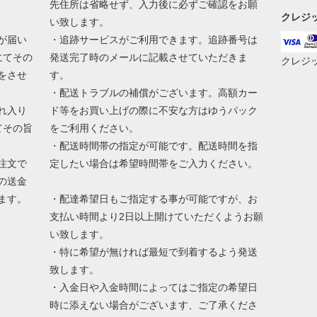
先住所は省略せず、入力後に必ずご確認をお願
クレジ
い致します。
が届い
・追跡サービスがご利用できます。追跡番号は
にてその
発送完了時のメールに記載させていただきま
クレジ
をさせ
す。
・配送トラブルの補償がございます。高額カー
れ入り
ド等をお買い上げの際に不安な方はゆうパック
てその旨
をご利用ください。
・配送時間帯の指定が可能です。配送時間を指
注文で
定したい場合は希望時間帯をご入力ください。
の送金
ます。
・配達希望日もご指定する事が可能ですが、お
支払い時間より2日以上開けていただくようお願
い致します。
・特に希望が無ければ最短で到着するよう発送
致します。
・入金日や入金時間によってはご指定の希望日
時に添えない場合がございます、ご了承くださ