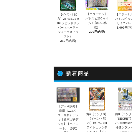
【エターナル】
【イベント配
【エターナ
バトスピ200円オ
布】26RBS02-0
バトスピ キ
リパ【08/01作
89 ラピッドリッ
りミニパッ
成】
パー（ポーラ＝
1,000円(内
200円(内税)
フォークスイラ
スト）
380円(内税)
新着商品
【デッキ販売】
幽魔（ニュク
黄6【ランクB】
白8【ランク
ス・原初）デッ
【イベント配
【SECRET
キ【週末ガチデ
布】BS75-083
75-X09白
ッキ】【ハイレ
ライトニングテ
神機グラン
ート】【買取
ンペスト【イン
ォーデン 