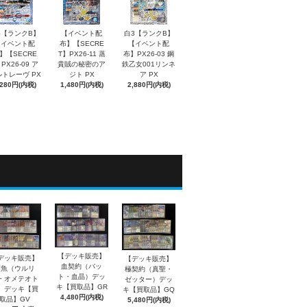
5【ランクB】
【イベント配
白3【ランクB】
【イベント配
布】【SECRE
【イベント配
】【SECRE
T】PX26-11 蒸
布】PX26-03 鋼
PX26-09 ア
貴賊の秘密のア
鉄乙女001リンネ
トレーヴ PX
ジト PX
ア PX
,280円(内税)
1,480円(内税)
2,880円(内税)
【デッキ販売】
デッキ販売】
【デッキ販売】
血契約（バッ
溶魚（ウルリ
極契約（真聖・
ト・血晶）デッ
・オメテオト
ゼッター）デッ
キ【買取品】GR
）デッキ【買
キ【買取品】GQ
4,480円(内税)
取品】GV
5,480円(内税)