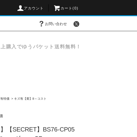
アカウント
カート(
0
)
お問い合わせ
以上購入でゆうパケット送料無料！
ズ有特価
>
キズ有【黄】8～コスト
価
【SECRET】BS76-CP05