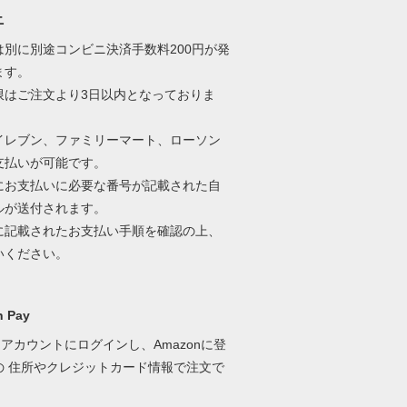
ニ
は別に別途コンビニ決済手数料200円が発
ます。
限はご注文より3日以内となっておりま
イレブン、ファミリーマート、ローソン
支払いが可能です。
にお支払いに必要な番号が記載された自
ルが送付されます。
に記載されたお支払い手順を確認の上、
いください。
 Pay
onアカウントにログインし、Amazonに登
の 住所やクレジットカード情報で注文で
。