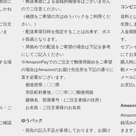
都合に
・郵送事故による金銭的補償等はございません
コンビ
しかね
のでご注意ください。
（補償をご希望の方はゆうパックをご利用くだ
送料と
ご注文
さい。）
生致し
いま
・配送希望日時を指定することは出来ず、ポス
入金期
ト投函となります。
す。
・局留めでの配送をご希望の場合は下記を参考
セブン
にしてご記入ください
にてお
する場
※AmazonPayでのご注文で郵便局留めをご希望
購入時
の場合はAmazonのお届け先住所を下記の通りに
動メー
直す必要がございます。
メール
都道府県：〇〇県
お支払
市区町村番地：〇〇市〇〇郵便局留
建物名、部屋番号：(ご注文者様の住所）
Amazon
ル・ご
お名前：ご注文者様のお名前
Amaz
ゆうパック
ご確認
録済み
・宛先の記入不足が多発しております。お届け
きます