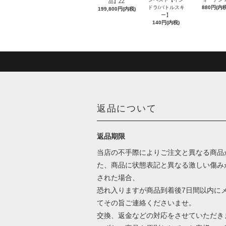
品】ZZ
ドラ/バトルスキ
880円(内税
199,800円(内税)
ー】
140円(内税)
返品について
返品期限
当店の不手際によりご注文と異なる商品
た、商品に状態表記と異なる激しい傷み
された場合、
恐れ入りますが商品到着後7日間以内に
てその旨ご連絡くださいませ。
交換、返金などの対応をさせていただき