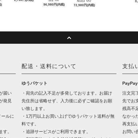
取品】GO
3
96,980円(内税)
)
72,980円(内税)
配送・送料について
支払
ゆうパケット
PayPay
が届い
・宛先の記入不足が多発しております。お届け
注文完
が発見
先住所は省略せず、入力後に必ずご確認をお願
先でお
い致します。
残高不
メールに
・1万円以上お買い上げでゆうパケット送料が無
なかっ
料です。
再支払
ます。
・追跡サービスがご利用できます。
お問い