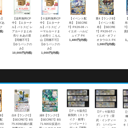
ル】
【送料無料CP
【※送料無料CP
【イベント配
黄4【ランクB】
ズあ
中】【エターナ
中】【エターナ
布】【SECRE
【イベント配
布
ク
ル】バトスピ レ
ル】バトスピ ノ
T】PX26-06 ハ
布】【SECRE
T】
税)
アカードまとめ
ーマルカードま
イエボ・ハルピ
T】PX26-07 ハ
貴
売り れあの里
とめ売り こもん
ュイア PX
イエボ・オフィ
【同梱不可】
山【同梱不可】
1,480円(内税)
オタウロス PX
1
【ゆうパックの
【ゆうパックの
1,080円(内税)
み】
み】
10,000円(内税)
1,000円(内税)
【デッキ販売】
【デッキ販売】
【
銀契約（ストラ
B】
白8【ランクC】
緑8【ランクC】
インドラ（雷
イク・銀零）
配
【SECRET】BS
【SECRET】BS
武・インディー
ス
（ハイレート）
83
75-X09白銀の翼
71-NX02反逆の
ダ）（ハイレー
キ
デッキ【買取