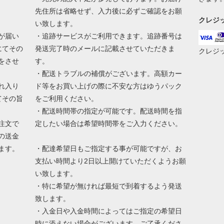
先住所は省略せず、入力後に必ずご確認をお願
クレジ
い致します。
が届い
・追跡サービスがご利用できます。追跡番号は
にてその
発送完了時のメールに記載させていただきま
クレジ
をさせ
す。
・配送トラブルの補償がございます。高額カー
れ入り
ド等をお買い上げの際に不安な方はゆうパック
てその旨
をご利用ください。
・配送時間帯の指定が可能です。配送時間を指
注文で
定したい場合は希望時間帯をご入力ください。
の送金
ます。
・配達希望日もご指定する事が可能ですが、お
支払い時間より2日以上開けていただくようお願
い致します。
・特に希望が無ければ最短で到着するよう発送
致します。
・入金日や入金時間によってはご指定の希望日
時に添えない場合がございます、ご了承くださ