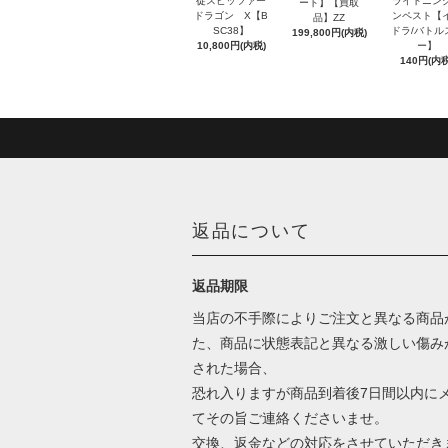
徒スピッツァー
ライトニン
ート】【買取
ドラゴン X【B
ンペスト【
品】ZZ
SC38】
ドラ/バトル
199,800円(内税)
10,800円(内税)
ー】
140円(内税
返品について
返品期限
当店の不手際によりご注文と異なる商品
た、商品に状態表記と異なる激しい傷み
された場合、
恐れ入りますが商品到着後7日間以内に
てその旨ご連絡くださいませ。
交換、返金などの対応をさせていただき