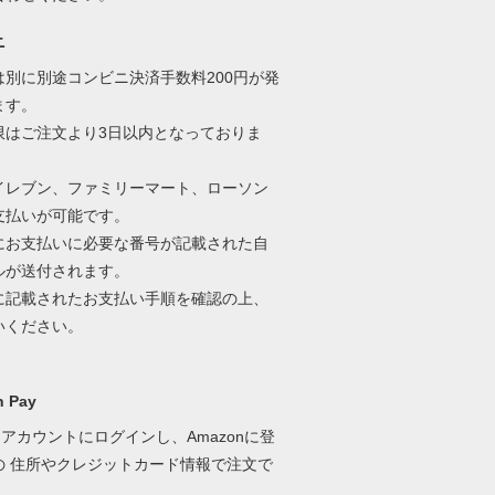
ニ
は別に別途コンビニ決済手数料200円が発
ます。
限はご注文より3日以内となっておりま
イレブン、ファミリーマート、ローソン
支払いが可能です。
にお支払いに必要な番号が記載された自
ルが送付されます。
に記載されたお支払い手順を確認の上、
いください。
 Pay
onアカウントにログインし、Amazonに登
の 住所やクレジットカード情報で注文で
。