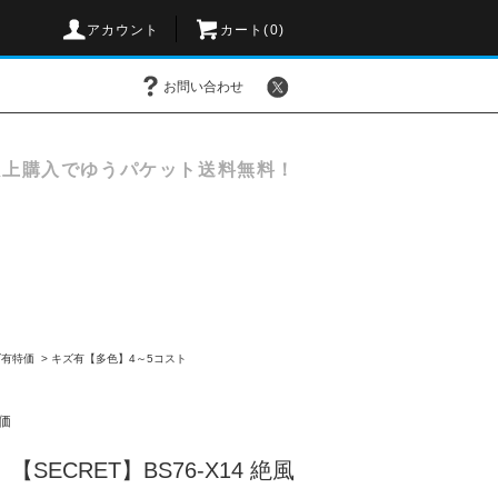
アカウント
カート(
0
)
お問い合わせ
以上購入でゆうパケット送料無料！
ズ有特価
>
キズ有【多色】4～5コスト
価
SECRET】BS76-X14 絶風