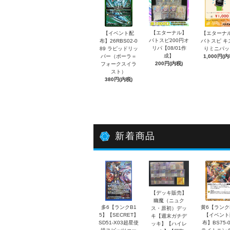
【エターナル】
【イベント配
【エターナ
バトスピ200円オ
布】26RBS02-0
バトスピ キ
リパ【08/01作
89 ラピッドリッ
りミニパッ
成】
パー（ポーラ＝
1,000円(内
200円(内税)
フォークスイラ
スト）
380円(内税)
新着商品
【デッキ販売】
幽魔（ニュク
多6【ランクB1
黄6【ランク
ス・原初）デッ
5】【SECRET】
【イベント
キ【週末ガチデ
SD51-X03超星使
布】BS75-0
ッキ】【ハイレ