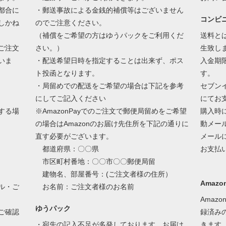
都合に
・郵送事故による金銭的補償等はございません
コンビ
しかね
のでご注意ください。
（補償をご希望の方はゆうパックをご利用くだ
送料と
ご注文
さい。）
生致し
いま
・配送希望日時を指定することは出来ず、ポス
入金期
ト投函となります。
す。
・局留めでの配送をご希望の場合は下記を参考
セブン
にしてご記入ください
にてお
する場
※AmazonPayでのご注文で郵便局留めをご希望
購入時
の場合はAmazonのお届け先住所を下記の通りに
動メー
直す必要がございます。
メール
都道府県：〇〇県
お支払
市区町村番地：〇〇市〇〇郵便局留
建物名、部屋番号：(ご注文者様の住所）
Amazon
ル・ご
お名前：ご注文者様のお名前
Amaz
ゆうパック
ご確認
録済み
・宛先の記入不足が多発しております。お届け
きます