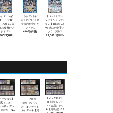
【イベント配
【イベント配
【バトスピチャ
】【SECRE
布】PX26-11 蒸
ンピオンシップ2
PX26-11 蒸
貴賊の秘密のア
6-27】BS76-CX
賊の秘密のア
ジト PX
03 光虫の旗手フ
ジト PX
680円(内税)
ァラ 契約X
,480円(内税)
21,980円(内税)
【デッキ販売】
デッキ販売】
【デッキ販売】
血契約（バッ
幽魔（ニュク
溶魚（ウルリ
ト・血晶）デッ
・原初）デッ
カ・オメテオト
キ【買取品】GR
【買取品】GW
ル）デッキ【買