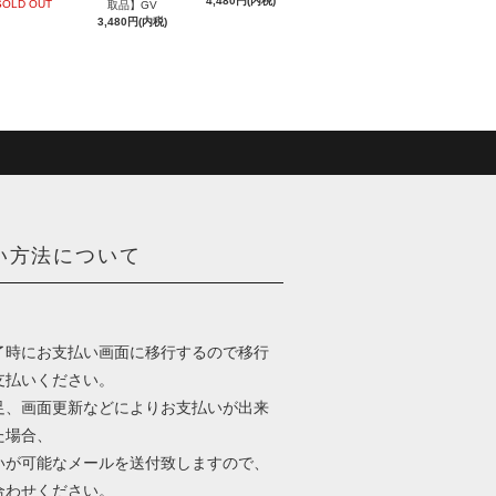
4,480円(内税)
SOLD OUT
取品】GV
3,480円(内税)
い方法について
了時にお支払い画面に移行するので移行
支払いください。
足、画面更新などによりお支払いが出来
た場合、
いが可能なメールを送付致しますので、
合わせください。