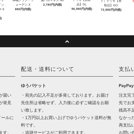
グテ
神機グラン・ウ
翼ハルマキス NX
ト）デッキ【買
品】GL
イン
ォーデン X
2,780円(内税)
取品】GO
96,980円(内税)
スキ
880円(内税)
72,980円(内税)
)
配送・送料について
支払
ゆうパケット
PayPay
が届い
・宛先の記入不足が多発しております。お届け
注文完
が発見
先住所は省略せず、入力後に必ずご確認をお願
先でお
い致します。
残高不
メールに
・1万円以上お買い上げでゆうパケット送料が無
なかっ
料です。
再支払
ます。
・追跡サービスがご利用できます。
お問い