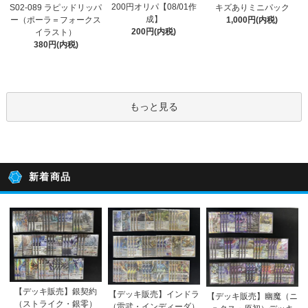
200円オリパ【08/01作
S02-089 ラピッドリッパ
キズありミニパック
成】
ー（ポーラ＝フォークス
1,000円(内税)
200円(内税)
イラスト）
380円(内税)
もっと見る
新着商品
【デッキ販売】銀契約
【デッキ販売】インドラ
【デッキ販売】幽魔（ニ
（ストライク・銀零）
（雷武・インディーダ）