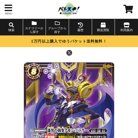
MENU
カテゴリーか
グループから
検索
履歴
郵送買取
利用案内
ら探す
探す
1万円以上購入でゆうパケット送料無料！