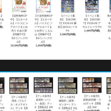
ル】
【送料無料CP
【※送料無料CP
【イベント配
【イベント配
青
ズあ
中】【エターナ
中】【エターナ
布】【SECRE
布】【SECRE
ク
ル】バトスピ レ
ル】バトスピ ノ
T】PX26-04 鋼
T】PX26-09 ア
布
税)
アカードまとめ
ーマルカードま
鉄乙女014シータ
サルトレーヴ PX
T】
売り れあの里
とめ売り こもん
PX
1,480円(内税)
貴
【同梱不可】
山【同梱不可】
3,980円(内税)
【ゆうパックの
【ゆうパックの
1
み】
み】
10,000円(内税)
1,000円(内税)
【デッキ販売】
【デッキ販売】
売】
【デッキ販売】
【デッキ販売】
【
血契約（バッ
皇獣(炎利家・ウ
ク
溶魚（ウルリ
極契約（真聖・
ト・血晶）デッ
ル)デッキ【買取
デッ
カ・オメテオト
ゼッター）デッ
村
キ【買取品】GR
品】GM
GW
ル）デッキ【買
キ【買取品】GQ
キ
4,480円(内税)
5,680円(内税)