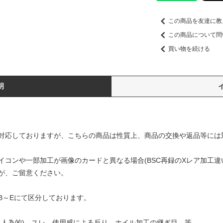
この商品を友達に教
この商品について問
買い物を続ける
明
対応しておりますが、こちらの商品は性質上、商品の交換や返品等には
コンや一部加工が画像のカードと異なる場合(BSC再録のXレア加工違
が、ご留意ください。
B～Eにて区分しております。
ズ（人為的)、スレ、使用感による反り、ホイル加工の継ぎ目、等