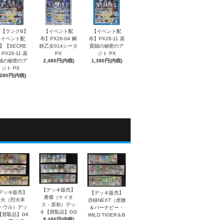
4【ランクB】
【イベント配
【イベント配
【イベント配
布】PX26-04 鋼
布】PX26-11 蒸
】【SECRE
鉄乙女014シータ
貴賊の秘密のア
PX26-11 蒸
PX
ジト PX
賊の秘密のア
2,480円(内税)
1,380円(内税)
ジト PX
,280円(内税)
【デッキ販売】
デッキ販売】
【デッキ販売】
勇傑（ケイオ
烈火（烈火幸
赤緑NEXT（虎徹
ス・原初）デッ
・ウル）デッ
＆バーナビー・
キ【買取品】GG
【買取品】GK
WILD TIGER＆B
8,480円(内税)