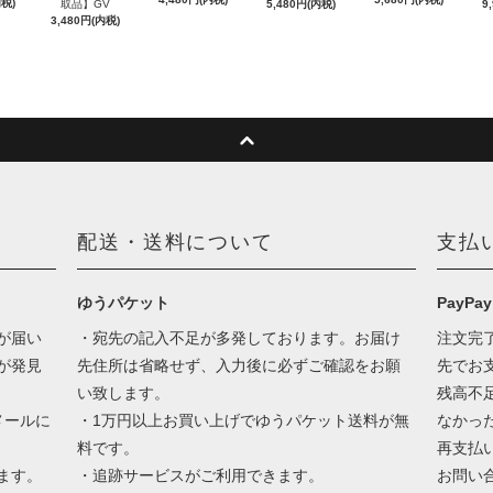
内税)
取品】GV
5,480円(内税)
9
3,480円(内税)
配送・送料について
支払
ゆうパケット
PayPay
が届い
・宛先の記入不足が多発しております。お届け
注文完
が発見
先住所は省略せず、入力後に必ずご確認をお願
先でお
い致します。
残高不
メールに
・1万円以上お買い上げでゆうパケット送料が無
なかっ
料です。
再支払
ます。
・追跡サービスがご利用できます。
お問い