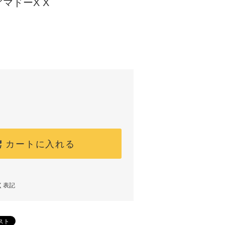
マドーX X
カートに入れる
く表記