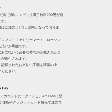
ニ
は別に別途コンビニ決済手数料200円が発
ます。
限はご注文より3日以内となっておりま
イレブン、ファミリーマート、ローソン
支払いが可能です。
にお支払いに必要な番号が記載された自
ルが送付されます。
に記載されたお支払い手順を確認の上、
いください。
 Pay
onアカウントにログインし、Amazonに登
の 住所やクレジットカード情報で注文で
。