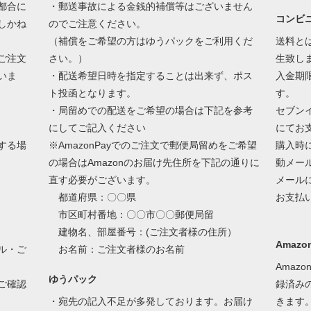
都合に
・郵送事故による金銭的補償等はございません
コンビ
しかね
のでご注意ください。
（補償をご希望の方はゆうパックをご利用くだ
送料と
ご注文
さい。）
生致し
いま
・配送希望日時を指定することは出来ず、ポス
入金期
ト投函となります。
す。
・局留めでの配送をご希望の場合は下記を参考
セブン
にしてご記入ください
にてお
する場
※AmazonPayでのご注文で郵便局留めをご希望
購入時
の場合はAmazonのお届け先住所を下記の通りに
動メー
直す必要がございます。
メール
都道府県：〇〇県
お支払
市区町村番地：〇〇市〇〇郵便局留
建物名、部屋番号：(ご注文者様の住所）
Amazon
ル・ご
お名前：ご注文者様のお名前
Amaz
ゆうパック
ご確認
録済み
・宛先の記入不足が多発しております。お届け
きます