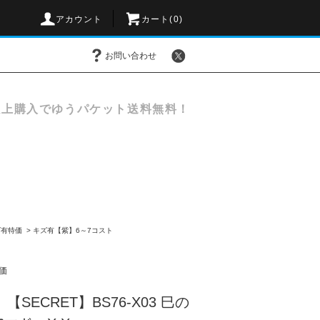
アカウント
カート(
0
)
お問い合わせ
以上購入でゆうパケット送料無料！
ズ有特価
>
キズ有【紫】6～7コスト
価
SECRET】BS76-X03 巳の