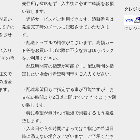
先住所は省略せず、入力後に必ずご確認をお願
クレジ
い致します。
が届い
・追跡サービスがご利用できます。追跡番号は
にてその
発送完了時のメールに記載させていただきま
クレジ
をさせ
す。
・配送トラブルの補償がございます。高額カー
れ入り
ド等をお買い上げの際に不安な方はゆうパック
てその旨
をご利用ください。
・配送時間帯の指定が可能です。配送時間を指
注文で
定したい場合は希望時間帯をご入力ください。
の送金
ます。
・配達希望日もご指定する事が可能ですが、お
支払い時間より2日以上開けていただくようお願
い致します。
・特に希望が無ければ最短で到着するよう発送
致します。
・入金日や入金時間によってはご指定の希望日
時に添えない場合がございます、ご了承くださ