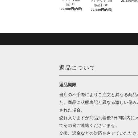
ト）デッキ【買
26,480円(
品】GL
取品】GO
96,980円(内税)
72,980円(内税)
返品について
返品期限
当店の不手際によりご注文と異なる商品
た、商品に状態表記と異なる激しい傷み
された場合、
恐れ入りますが商品到着後7日間以内に
てその旨ご連絡くださいませ。
交換、返金などの対応をさせていただき