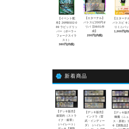
【エターナル】
【イベント配
【エターナ
バトスピ200円オ
布】26RBS02-0
バトスピ キ
リパ【08/01作
89 ラピッドリッ
りミニパッ
成】
パー（ポーラ＝
1,000円(内
200円(内税)
フォークスイラ
スト）
380円(内税)
新着商品
【デッキ販売】
【デッキ販売】
【デッキ販
銀契約（ストラ
インドラ（雷
幽魔（ニュ
イク・銀零）
武・インディー
ス・原初）
（ハイレート）
ダ）（ハイレー
キ【買取品】
デッキ【買取