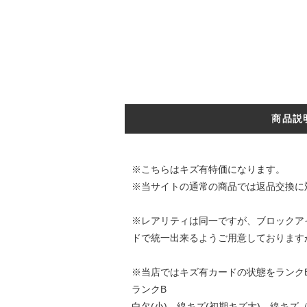
商品説
※こちらはキズ有特価になります。
※当サイトの通常の商品では返品交換に
※レアリティは同一ですが、ブロックアイ
ドで統一出来るようご用意しております
※当店ではキズ有カードの状態をランク
ランクB
白欠(小)、線キズ(初期キズ大)、線キ