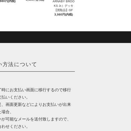
,980円(内税)
ARNABY BROO
KS Jr.）デッキ
【買取品】GF
3,980円(内税)
い方法について
了時にお支払い画面に移行するので移行
支払いください。
足、画面更新などによりお支払いが出来
た場合、
いが可能なメールを送付致しますので、
合わせください。