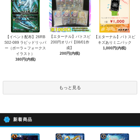
【エターナル】バトスピ
【イベント配布】26RB
【エターナル】バトスピ
200円オリパ【08/01作
S02-089 ラピッドリッパ
キズありミニパック
成】
ー（ポーラ＝フォークス
1,000円(内税)
200円(内税)
イラスト）
380円(内税)
もっと見る
新着商品