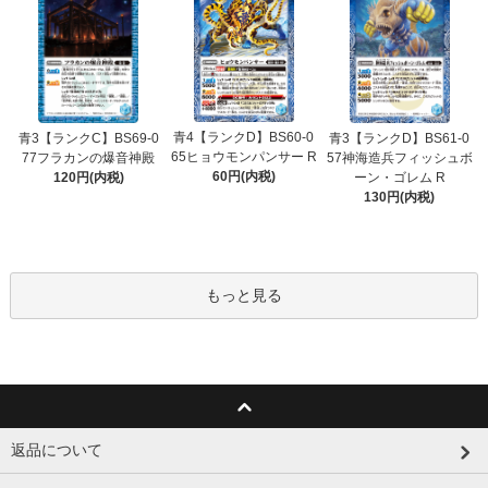
青4【ランクD】BS60-0
青3【ランクC】BS69-0
青3【ランクD】BS61-0
65ヒョウモンパンサー R
77フラカンの爆音神殿
57神海造兵フィッシュボ
60円(内税)
120円(内税)
ーン・ゴレム R
130円(内税)
もっと見る
返品について