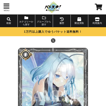
MENU
カテゴリーか
グループから
検索
履歴
郵送買取
利用案内
ら探す
探す
1万円以上購入でゆうパケット送料無料！