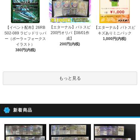
【エターナル】バトスピ
【イベント配布】26RB
【エターナル】バトスピ
200円オリパ【08/01作
S02-089 ラピッドリッパ
キズありミニパック
成】
ー（ポーラ＝フォークス
1,000円(内税)
200円(内税)
イラスト）
380円(内税)
もっと見る
新着商品