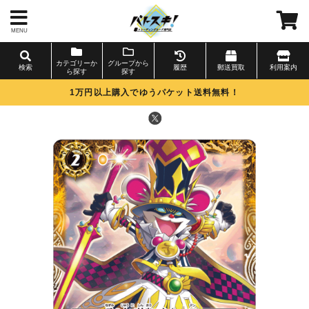
MENU
カテゴリーか
グループから
検索
履歴
郵送買取
利用案内
ら探す
探す
1万円以上購入でゆうパケット送料無料！